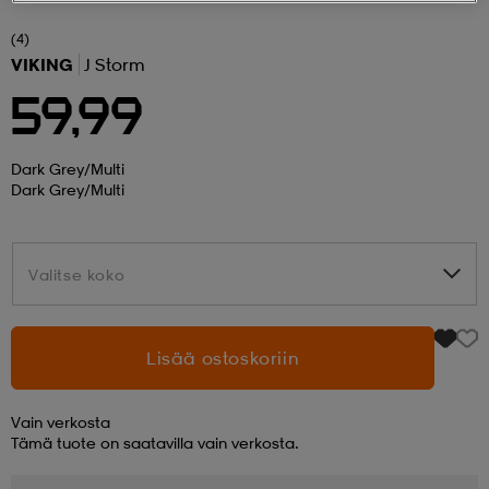
(4)
 ja otsapannat
kengät
rrastot
kengät
rit
alit
VIKING
J Storm
59,99
eet & lapaset
skengät
ihaiset
skengät
tarvikkeet
Dark Grey/multi
Dark Grey/multi
saappaat
saappaat
eet & lapaset
kengät
Valitse koko
Valitse koko
rrastot
alit
aatteet
alit
er
Lisää ostoskoriin
kengät
aatteet
kengät
rrastot
Vain verkosta
Tämä tuote on saatavilla vain verkosta.
aatteet
ykengät
olasit
ykengät