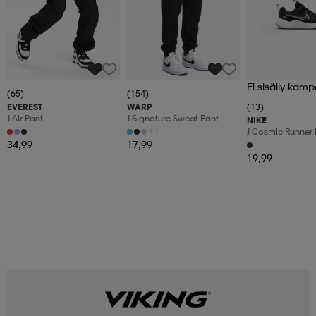
Ei sisälly kamp
(65)
(154)
EVEREST
WARP
(13)
J Alr Pant
J Signature Sweat Pant
NIKE
+1
J Cosmic Runner 
34,99
17,99
19,99