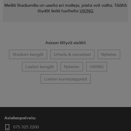
Meillä Stadiumilla on useita eri malleja, joista voit valita. Täältä
löydät lisää tuotteita
VIKING
Asiaan liittyvä sisältö
Stadium kengät
Urheilu & varusteet
Nyheter
Lasten kengät
Nyheter
VIKING
Lasten kumisaappaat
Asiakaspalvelu:
075 325 2200