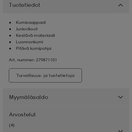
Tuotetiedot
aatteet
tarvikkeet
set
tarvikkeet
aatteet
Kumisaappaat
Juniorikoot
olasit
asut
set
Kestävä materiaali
Luonnonkumi
Pitävä kumipohja
set
it
a
Art. nummer: 279871101
Turvallisuus- ja tuotetietoja
asut
huolto
asut
Myymäläsaldo
it
it
Arvostelut
huolto
huolto
(4)