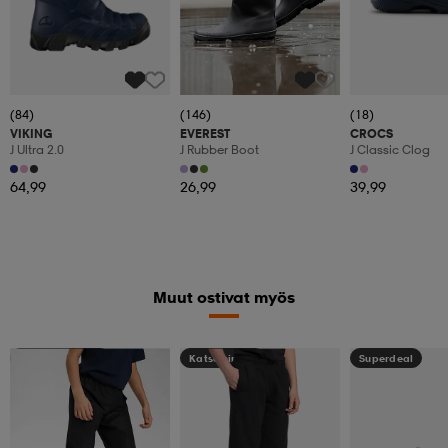
(84)
(146)
(18)
VIKING
EVEREST
CROCS
J Ultra 2.0
J Rubber Boot
J Classic Clog
64,99
26,99
39,99
Muut ostivat myös
Kampanja -25%
Katso hintaa
Superdeal