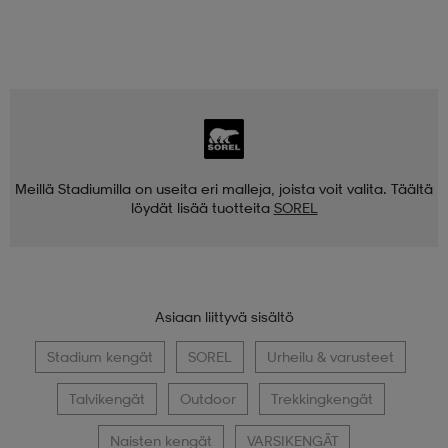
Meillä Stadiumilla on useita eri malleja, joista voit valita. Täältä
löydät lisää tuotteita
SOREL
Asiaan liittyvä sisältö
Stadium kengät
SOREL
Urheilu & varusteet
Talvikengät
Outdoor
Trekkingkengät
Naisten kengät
VARSIKENGÄT