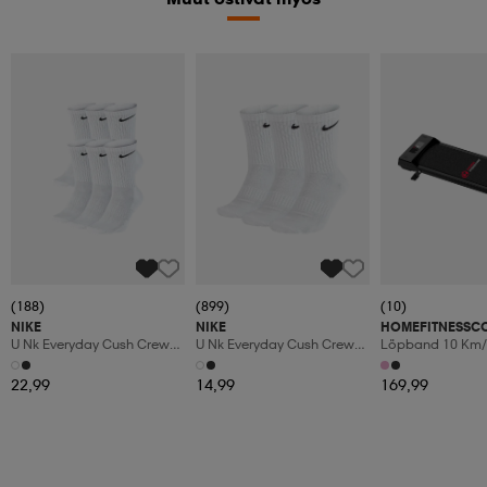
(188)
(899)
(10)
NIKE
NIKE
HOMEFITNESSC
U Nk Everyday Cush Crew
U Nk Everyday Cush Crew
Löpband 10 Km/
6pr-Bd
3pr
Manuaalinen Kal
Led-Display
22,99
14,99
169,99