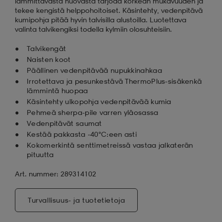
lämmittävästä huovasta tarjoaa korkean mukavuuden ja
tekee kengistä helppohoitoiset. Käsintehty, vedenpitävä
kumipohja pitää hyvin talvisilla alustoilla. Luotettava
valinta talvikengiksi todella kylmiin olosuhteisiin.
Talvikengät
Naisten koot
Päällinen vedenpitävää nupukkinahkaa
Irrotettava ja pesunkestävä ThermoPlus-sisäkenkä
lämmintä huopaa
Käsintehty ulkopohja vedenpitävää kumia
Pehmeä sherpa-pile varren yläosassa
Vedenpitävät saumat
Kestää pakkasta -40°C:een asti
Kokomerkintä senttimetreissä vastaa jalkaterän
pituutta
Art. nummer: 289314102
Turvallisuus- ja tuotetietoja