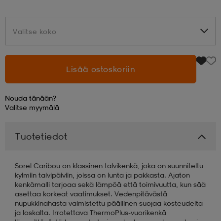
aatteet
tarvikkeet
set
tarvikkeet
aatteet
Valitse koko
Valitse koko
olasit
asut
set
Lisää ostoskoriin
set
it
a
Nouda tänään?
Valitse
myymälä
asut
huolto
asut
Tuotetiedot
Sorel Caribou on klassinen talvikenkä, joka on suunniteltu
it
it
kylmiin talvipäiviin, joissa on lunta ja pakkasta. Ajaton
kenkämalli tarjoaa sekä lämpöä että toimivuutta, kun sää
asettaa korkeat vaatimukset. Vedenpitävästä
nupukkinahasta valmistettu päällinen suojaa kosteudelta
huolto
huolto
ja loskalta. Irrotettava ThermoPlus-vuorikenkä