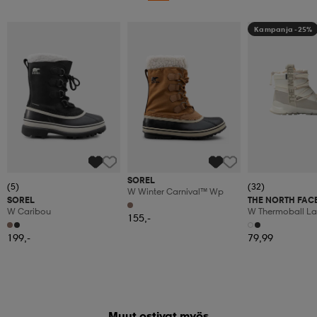
Kampanja -25%
SOREL
(5)
(32)
W Winter Carnival™ Wp
SOREL
THE NORTH FAC
W Caribou
W Thermoball L
155,-
199,-
79,99
Muut ostivat myös