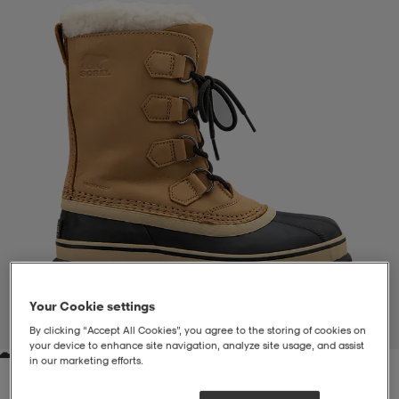
liivit
ikengät
t & pikeepaidat
ikengät
t
saappaat
ingkengät
t
ingkengät
at ja topit
elikengät
dat
engät
engät
t & pikeepaidat
allokengät
t & pikeepaidat
ilykengät
 ja otsapannat
ilykengät
-/Tennis-kengät
t & mekot
andy-/Käsipallo-kengät
eet & lapaset
andy-/Käsipallo-kengät
t & mekot
ikengät
Your Cookie settings
1
/
5
By clicking “Accept All Cookies”, you agree to the storing of cookies on
your device to enhance site navigation, analyze site usage, and assist
in our marketing efforts.
allokengät
allokengät
engät