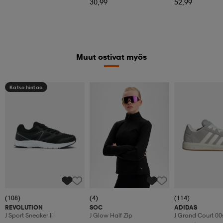
30,99
52,99
Muut ostivat myös
Katso hintaa
(108)
(4)
(114)
REVOLUTION
SOC
ADIDAS
J Sport Sneaker Ii
J Glow Half Zip
J Grand Court 00