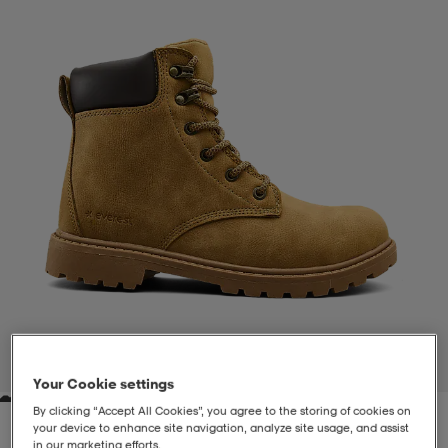
liivit
ikengät
t & pikeepaidat
ikengät
t
saappaat
ingkengät
t
ingkengät
at ja topit
elikengät
dat
engät
engät
t & pikeepaidat
allokengät
t & pikeepaidat
ilykengät
 ja otsapannat
ilykengät
-/Tennis-kengät
t & mekot
andy-/Käsipallo-kengät
eet & lapaset
andy-/Käsipallo-kengät
t & mekot
ikengät
1
/
5
Your Cookie settings
By clicking “Accept All Cookies”, you agree to the storing of cookies on
allokengät
allokengät
engät
your device to enhance site navigation, analyze site usage, and assist
in our marketing efforts.