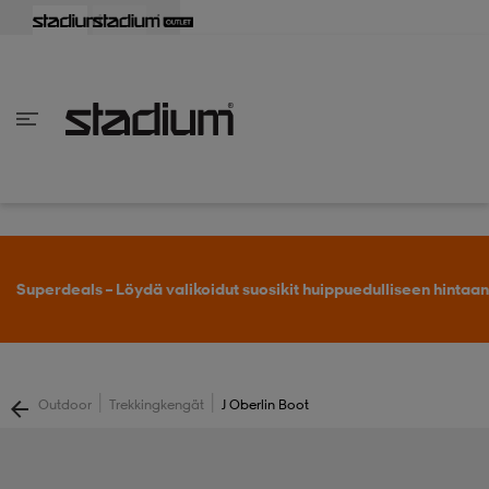
aisin
aisin
aisin
aisin
aisin
aisin
aisin
aisin
aisin
aisin
aisin
aisin
aisin
aisin
aisin
aisin
aisin
aisin
aisin
aisin
aisin
aisin
aisin
aisin
aisin
aisin
aisin
aisin
aisin
aisin
aisin
aisin
aisin
aisin
aisin
aisin
aisin
aisin
aisin
aisin
aisin
Takaisin
Takaisin
Takaisin
Takaisin
Takaisin
Takaisin
Takaisin
Takaisin
Takaisin
Takaisin
Takaisin
Takaisin
Takaisin
Takaisin
Takaisin
Takaisin
Takaisin
Takaisin
Takaisin
Takaisin
Takaisin
Takaisin
Takaisin
Takaisin
Takaisin
Takaisin
Takaisin
Takaisin
Takaisin
Takaisin
Takaisin
Takaisin
Takaisin
Takaisin
en vaatteet
en kengät
en vaatteet
en kengät
nvaatteet
n kengät
ksia
ksia
ksia
ksia
ksia
rit
ihaiset
ukengät
t
ukengät
aatteet
pallokengät
Superdeals – Löydä valikoidut suosikit huippuedulliseen hintaan
t
rit
dat
rit
ihaiset
ukengät
|
|
Outdoor
Trekkingkengät
J Oberlin Boot
t
pallokengät
tomat
pallokengät
t
ingkengät