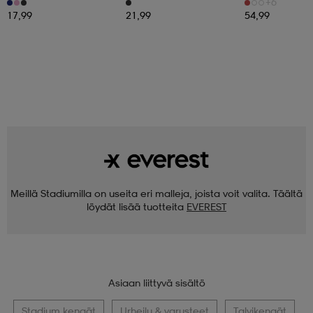
+6
17,99
21,99
54,99
Meillä Stadiumilla on useita eri malleja, joista voit valita. Täältä
löydät lisää tuotteita
EVEREST
Asiaan liittyvä sisältö
Stadium kengät
Urheilu & varusteet
Talvikengät