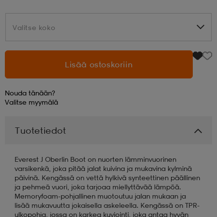
aatteet
tarvikkeet
set
tarvikkeet
aatteet
Valitse koko
Valitse koko
olasit
asut
set
Lisää ostoskoriin
Nouda tänään?
set
it
a
Valitse
myymälä
Tuotetiedot
asut
huolto
asut
Everest J Oberlin Boot on nuorten lämminvuorinen
it
it
varsikenkä, joka pitää jalat kuivina ja mukavina kylminä
päivinä. Kengässä on vettä hylkivä synteettinen päällinen
ja pehmeä vuori, joka tarjoaa miellyttävää lämpöä.
Memoryfoam-pohjallinen muotoutuu jalan mukaan ja
huolto
huolto
lisää mukavuutta jokaisella askeleella. Kengässä on TPR-
ulkopohja, jossa on karkea kuviointi, joka antaa hyvän