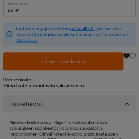
Valitse koko
EU 44
aatteet
tarvikkeet
set
tarvikkeet
aatteet
Tuotteen myy ja toimittaa
onQuality FI
, poissuljettu
lahjakortti ja Stadiumin yleiset alennukset ja tarjoukset.
olasit
asut
set
Ostoehdot
set
it
a
Lisää ostoskoriin
Vain verkosta
asut
huolto
asut
Tämä tuote on saatavilla vain verkosta.
Tuotetiedot
it
it
Miesten keskikorkea "Rigel" -ulkoilukenkä tekee
vaikutuksen säänkestävillä ominaisuuksillaan.
huolto
huolto
Innovatiivinen ClimaProtect®-kalvo pitää kosteuden