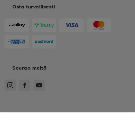
Osta turvallisesti
Seuraa meitä
Ostoehdot
Jäsenehdot
Tietosuojakäytäntö
Arvostelukäytäntö
Cookies
Sitemap