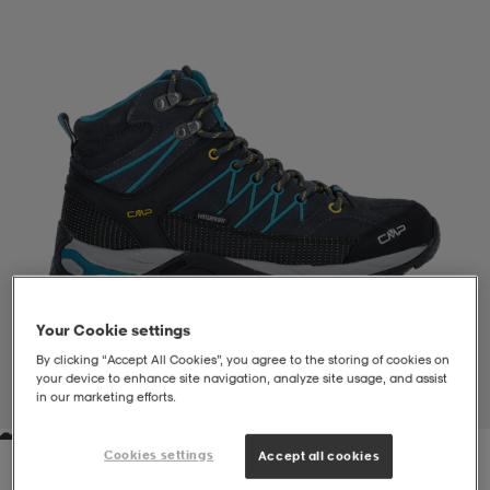
liivit
ikengät
t & pikeepaidat
ikengät
t
saappaat
ingkengät
t
ingkengät
at ja topit
elikengät
dat
engät
engät
t & pikeepaidat
allokengät
t & pikeepaidat
ilykengät
 ja otsapannat
ilykengät
-/Tennis-kengät
Your Cookie settings
By clicking “Accept All Cookies”, you agree to the storing of cookies on
t & mekot
andy-/Käsipallo-kengät
eet & lapaset
andy-/Käsipallo-kengät
t & mekot
ikengät
your device to enhance site navigation, analyze site usage, and assist
in our marketing efforts.
1
/
7
allokengät
allokengät
engät
Cookies settings
Accept all cookies