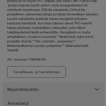
poissa ja on myös PFC-vapaa, kun taas CMP FullOn-Grip
-pohja tarjoaa hyvän pidon myös kuoppaisessa tai
märässä maastossa. EVA:lla varustettu OrthoLite-
pohjallinen vaimentaa iskuja ja takaa terveellisen kävelyn.
Leveä vahvistettu kaistale tekee kengistä erityisen
kulutusta kestävät, kun taas takana oleva TPU-insertti
takaa parhaan mahdollisen vakauden, jota nilkan
tukijärjestelmä lisää entisestään. Kengässä on myös
urheilullinen, moderni muotoilu! * Materiaali, joka toimii
pohjalla: Kumia * Ylä: Lehmän-, polyesteri *
Materiaalikannen pohja: polyesteri * Sisämateriaali:
Tekstiili
Art. nummer: 936044106
Turvallisuus- ja tuotetietoja
Myymäläsaldo
Arvostelut