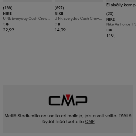
Ei sisälly kamp
(188)
(897)
NIKE
NIKE
(23)
U Nk Everyday Cush Crew
U Nk Everyday Cush Crew
NIKE
6pr-Bd
3pr
Nike Air Force 1 
Shoes
22,99
14,99
119,-
Meillä Stadiumilla on useita eri malleja, joista voit valita. Täältä
löydät lisää tuotteita
CMP