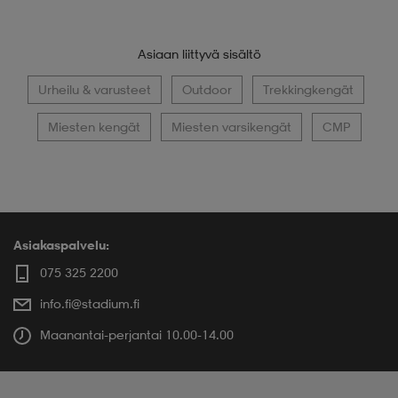
Asiaan liittyvä sisältö
Urheilu & varusteet
Outdoor
Trekkingkengät
Miesten kengät
Miesten varsikengät
CMP
Asiakaspalvelu:
075 325 2200
info.fi@stadium.fi
Maanantai-perjantai 10.00-14.00