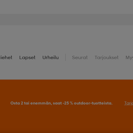
iehet
Lapset
Urheilu
Seurat
Tarjoukset
My
Osta 2 tai enemmän, saat -25 % outdoor-tuotteista.
Tarj