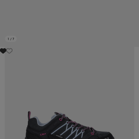
1
/
7