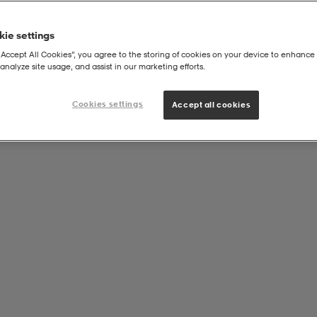
ie settings
“Accept All Cookies”, you agree to the storing of cookies on your device to enhance 
analyze site usage, and assist in our marketing efforts.
Cookies settings
Accept all cookies