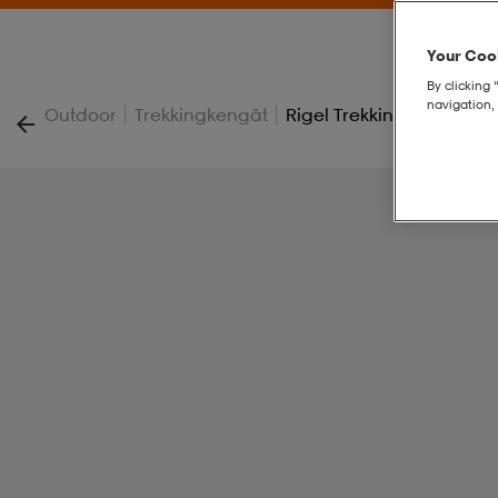
Your Cook
By clicking 
navigation, 
|
|
Outdoor
Trekkingkengät
Rigel Trekking Shoes