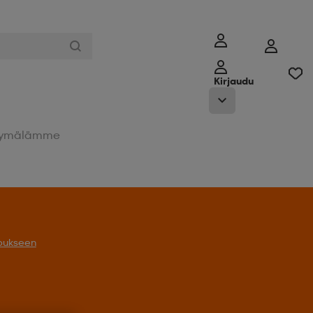
Kirjaudu
ymälämme
oukseen