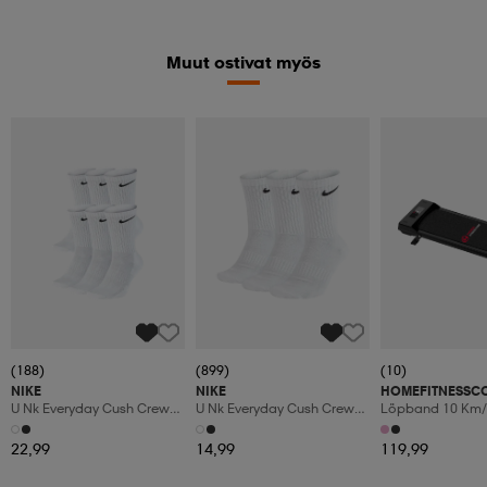
Muut ostivat myös
(188)
(899)
(10)
NIKE
NIKE
HOMEFITNESSC
U Nk Everyday Cush Crew
U Nk Everyday Cush Crew
Löpband 10 Km/
6pr-Bd
3pr
Manuaalinen Kal
Led-Display
22,99
14,99
119,99