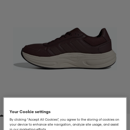
liivit
ikengät
t & pikeepaidat
ikengät
t
saappaat
ingkengät
t
ingkengät
at ja topit
elikengät
dat
engät
engät
t & pikeepaidat
allokengät
t & pikeepaidat
ilykengät
 ja otsapannat
ilykengät
-/Tennis-kengät
t & mekot
andy-/Käsipallo-kengät
eet & lapaset
andy-/Käsipallo-kengät
t & mekot
ikengät
1
/
7
Your Cookie settings
By clicking “Accept All Cookies”, you agree to the storing of cookies on
allokengät
allokengät
engät
your device to enhance site navigation, analyze site usage, and assist
in our marketing efforts.