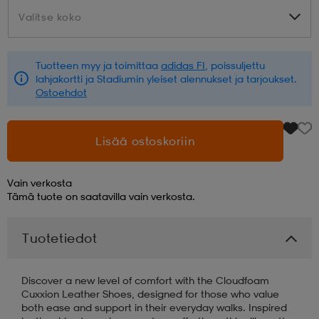
Valitse koko
Valitse koko
aatteet
tarvikkeet
set
tarvikkeet
aatteet
Tuotteen myy ja toimittaa
adidas FI
, poissuljettu
lahjakortti ja Stadiumin yleiset alennukset ja tarjoukset.
olasit
asut
set
Ostoehdot
set
it
a
Lisää ostoskoriin
Vain verkosta
asut
huolto
asut
Tämä tuote on saatavilla vain verkosta.
Tuotetiedot
it
it
Discover a new level of comfort with the Cloudfoam
Cuxxion Leather Shoes, designed for those who value
huolto
huolto
both ease and support in their everyday walks. Inspired