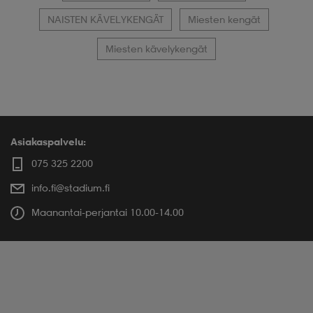
NAISTEN KÄVELYKENGÄT
Miesten kengät
Miesten kävelykengät
Asiakaspalvelu:
075 325 2200
info.fi@stadium.fi
Maanantai-perjantai 10.00-14.00