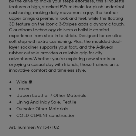
by the drive to make your steps effortless, this silhouette
features a high, stacked EVA midsole for plush underfoot
cushioning, making daily movement a joy. The leather
upper brings a premium look and feel, while the floating
3D texture on the iconic 3-Stripes adds a dynamic touch.
Cloudfoam technology delivers a holistic comfort
experience from step-in to stride. Designed for an ultra-
soft step with extra cushioning. Plus, the moulded dual-
layer sockliner supports your foot, and the Adiwear
rubber outsole provides a reliable grip for city
adventures.Whether you’re exploring new streets or
enjoying a casual day with friends, these trainers unite
innovative comfort and timeless style.
Wide fit
Laces
Upper: Leather / Other Materials
Lining And Inlay Sole: Textile
Outsole: Other Materials
COLD CEMENT construction
Art. nummer: 971547102