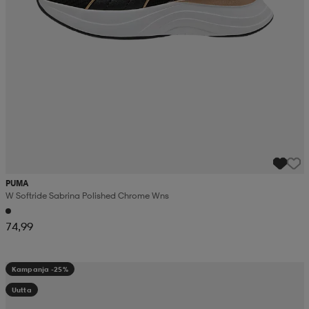
PUMA
W Softride Sabrina Polished Chrome Wns
74,99
Kampanja -25%
Uutta