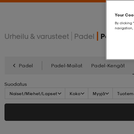
Your Cook
By clicking 
navigation, 
Urheilu & varusteet
Padel
Padel-va
Padel
Padel-Mailat
Padel-Kengät
Suodatus
Naiset/Miehet/Lapset
Koko
Myyjä
Tuoteme