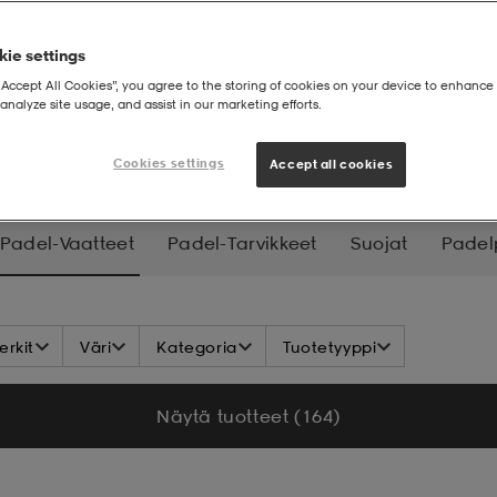
ie settings
“Accept All Cookies”, you agree to the storing of cookies on your device to enhance 
analyze site usage, and assist in our marketing efforts.
atteet
Cookies settings
Accept all cookies
Padel-Vaatteet
Padel-Tarvikkeet
Suojat
Padel
rkit
Väri
Kategoria
Tuotetyyppi
Näytä tuotteet (164)