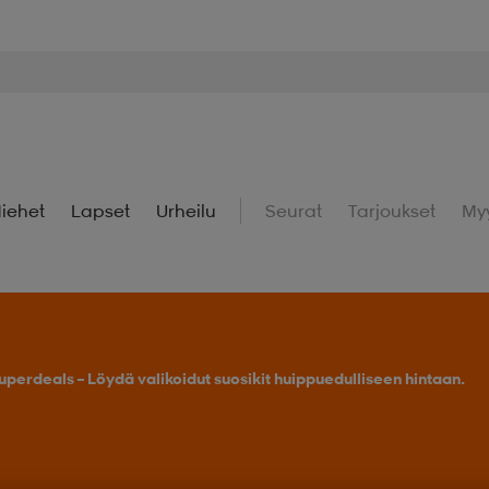
iehet
Lapset
Urheilu
Seurat
Tarjoukset
My
uperdeals – Löydä valikoidut suosikit huippuedulliseen hintaan.