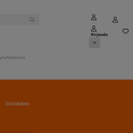
Kirjaudu
ymälämme
Tarjoukseen