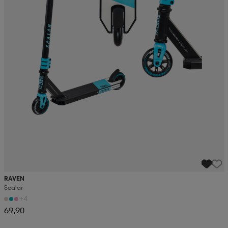
RAVEN
Scalar
+4
69,90