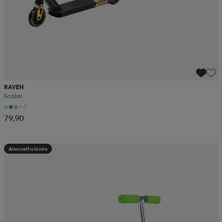
RAVEN
Scalar
+4
79,90
Alennettu hinta