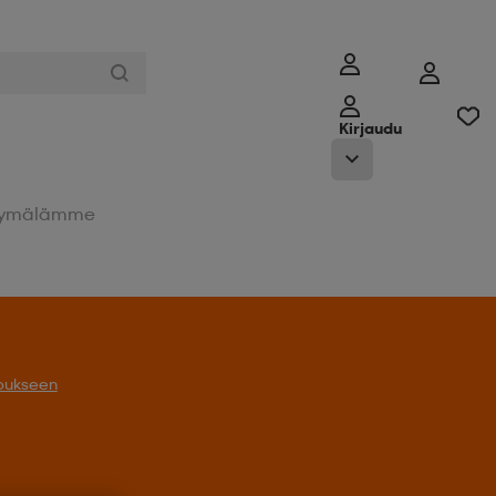
Kirjaudu
ymälämme
oukseen