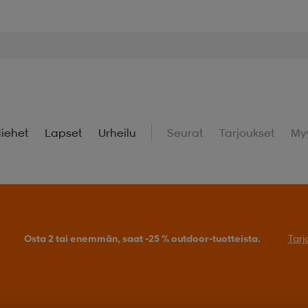
iehet
Lapset
Urheilu
Seurat
Tarjoukset
My
Osta 2 tai enemmän, saat -25 % outdoor-tuotteista.
Tarj