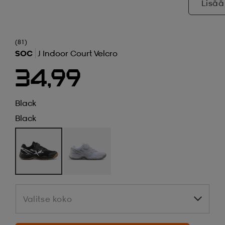
Lisää
(81)
SOC
J Indoor Court Velcro
34,99
Black
Black
Valitse koko
Valitse koko