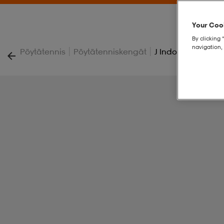
Your Cook
By clicking 
navigation, 
|
|
Pöytätennis
Pöytätenniskengät
J Indoor Court Vel