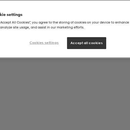
ie settings
“Accept All Cookies”, you agree to the storing of cookies on your device to enhance 
analyze site usage, and assist in our marketing efforts.
cro
Cookies settings
Accept all cookies