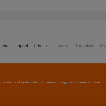
iehet
Lapset
Urheilu
Seurat
Tarjoukset
My
uperdeals – Löydä valikoidut suosikit huippuedulliseen hintaan.