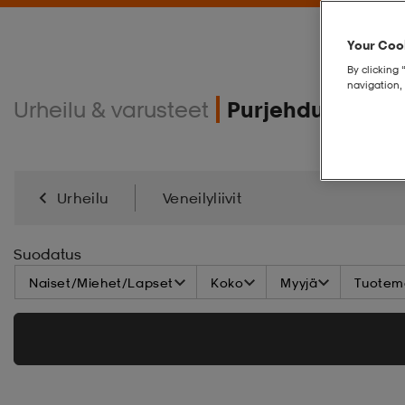
Your Cook
By clicking 
navigation, 
Urheilu & varusteet
Purjehdus
Urheilu
Veneilyliivit
Suodatus
Naiset/Miehet/Lapset
Koko
Myyjä
Tuoteme