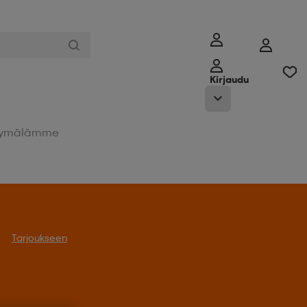
Kirjaudu
ymälämme
Tarjoukseen