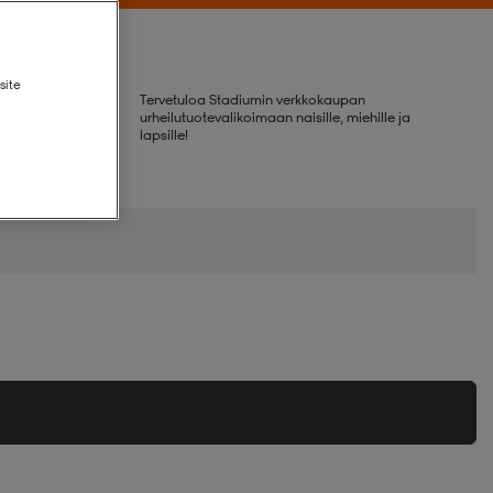
site
Tervetuloa Stadiumin verkkokaupan
urheilutuotevalikoimaan naisille, miehille ja
lapsille!