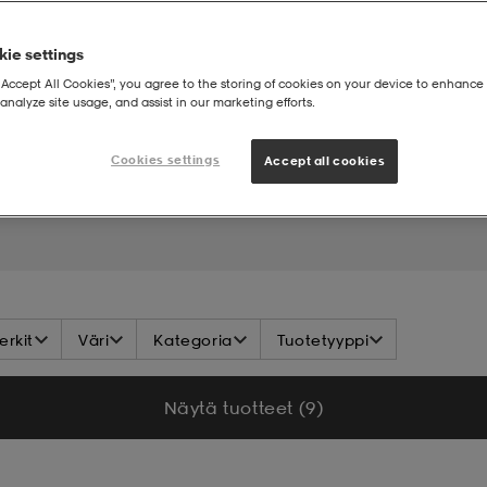
ie settings
“Accept All Cookies”, you agree to the storing of cookies on your device to enhance 
analyze site usage, and assist in our marketing efforts.
Cookies settings
Accept all cookies
rkit
Väri
Kategoria
Tuotetyyppi
Näytä tuotteet (9)