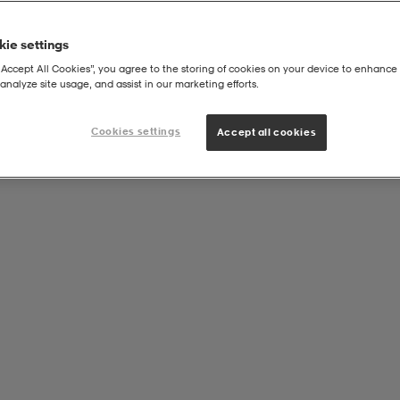
ie settings
“Accept All Cookies”, you agree to the storing of cookies on your device to enhance 
analyze site usage, and assist in our marketing efforts.
Cookies settings
Accept all cookies