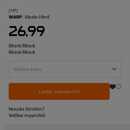
(147)
WARP
Skate Hlmt
26,99
Black/black
Black/black
Valitse koko
Valitse koko
Lisää ostoskoriin
Nouda tänään?
Valitse
myymälä