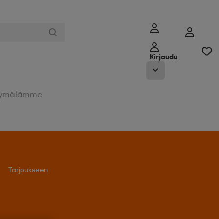
Kirjaudu
ymälämme
Tarjoukseen