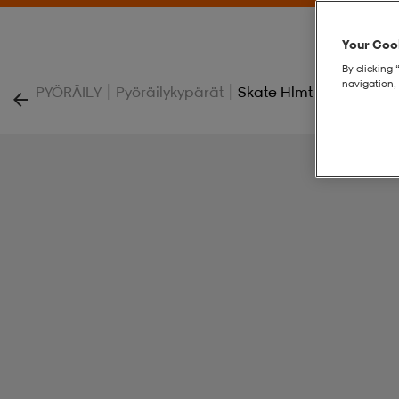
Your Cook
By clicking 
navigation, 
|
|
PYÖRÄILY
Pyöräilykypärät
Skate Hlmt