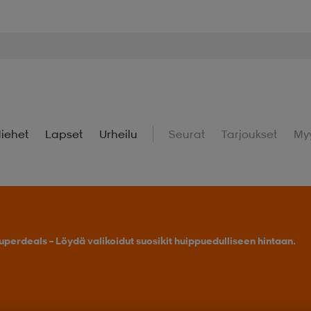
iehet
Lapset
Urheilu
Seurat
Tarjoukset
My
uperdeals – Löydä valikoidut suosikit huippuedulliseen hintaan.