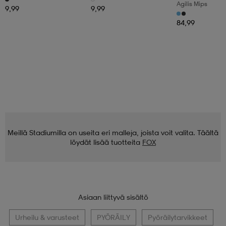
Agilis Mips
9,99
9,99
84,99
Meillä Stadiumilla on useita eri malleja, joista voit valita. Täältä
löydät lisää tuotteita
FOX
Asiaan liittyvä sisältö
Urheilu & varusteet
PYÖRÄILY
Pyöräilytarvikkeet