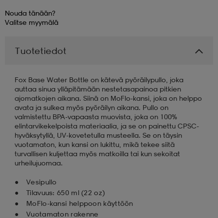
Nouda tänään?
Valitse
myymälä
Tuotetiedot
Fox Base Water Bottle on kätevä pyöräilypullo, joka
auttaa sinua ylläpitämään nestetasapainoa pitkien
ajomatkojen aikana. Siinä on MoFlo-kansi, joka on helppo
avata ja sulkea myös pyöräilyn aikana. Pullo on
valmistettu BPA-vapaasta muovista, joka on 100%
elintarvikekelpoista materiaalia, ja se on painettu CPSC-
hyväksytyllä, UV-kovetetulla musteella. Se on täysin
vuotamaton, kun kansi on lukittu, mikä tekee siitä
turvallisen kuljettaa myös matkoilla tai kun sekoitat
urheilujuomaa.
Vesipullo
Tilavuus: 650 ml (22 oz)
MoFlo-kansi helppoon käyttöön
Vuotamaton rakenne