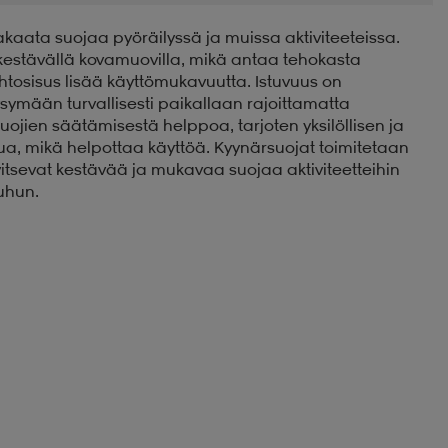
kaata suojaa pyöräilyssä ja muissa aktiviteeteissa.
estävällä kovamuovilla, mikä antaa tehokasta
htosisus lisää käyttömukavuutta. Istuvuus on
ysymään turvallisesti paikallaan rajoittamatta
ojien säätämisestä helppoa, tarjoten yksilöllisen ja
a, mikä helpottaa käyttöä. Kyynärsuojat toimitetaan
arvitsevat kestävää ja mukavaa suojaa aktiviteetteihin
uuhun.