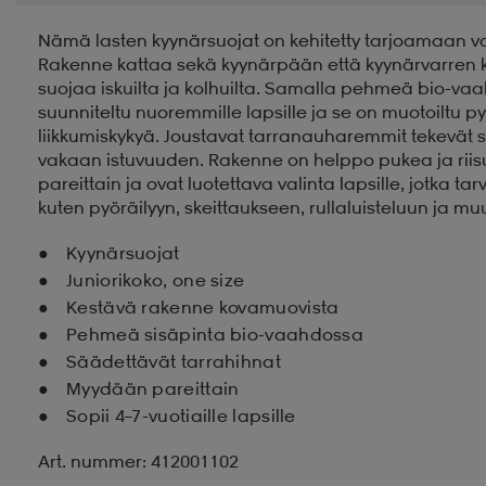
Nämä lasten kyynärsuojat on kehitetty tarjoamaan va
Rakenne kattaa sekä kyynärpään että kyynärvarren k
suojaa iskuilta ja kolhuilta. Samalla pehmeä bio-vaa
suunniteltu nuoremmille lapsille ja se on muotoiltu p
liikkumiskykyä. Joustavat tarranauharemmit tekevät su
vakaan istuvuuden. Rakenne on helppo pukea ja riisu
pareittain ja ovat luotettava valinta lapsille, jotka t
kuten pyöräilyyn, skeittaukseen, rullaluisteluun ja m
Kyynärsuojat
Juniorikoko, one size
Kestävä rakenne kovamuovista
Pehmeä sisäpinta bio-vaahdossa
Säädettävät tarrahihnat
Myydään pareittain
Sopii 4–7-vuotiaille lapsille
Art. nummer: 412001102