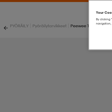
Your Cook
By clicking 
navigation, 
|
|
PYÖRÄILY
Pyöräilytarvikkeet
Peewee Titan Guard