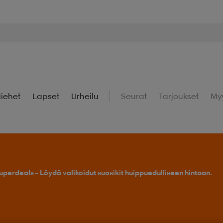
iehet
Lapset
Urheilu
Seurat
Tarjoukset
My
Osta 2 tai enemmän, saat -25 % outdoor-tuotteista.
Tarj