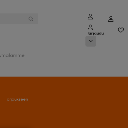
Kirjaudu
ymälämme
oukseen