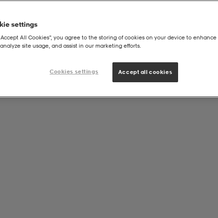
ie settings
“Accept All Cookies”, you agree to the storing of cookies on your device to enhance 
analyze site usage, and assist in our marketing efforts.
 M/l
Cookies settings
Accept all cookies