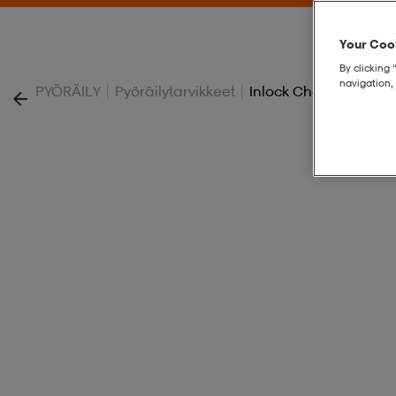
Your Cook
By clicking 
navigation, 
|
|
PYÖRÄILY
Pyöräilytarvikkeet
Inlock Chasm Bag 22