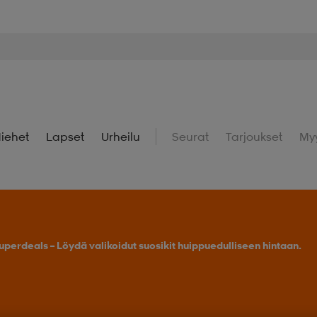
iehet
Lapset
Urheilu
Seurat
Tarjoukset
My
Osta 2 tai enemmän, saat -25