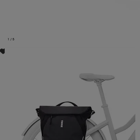
1
/
5