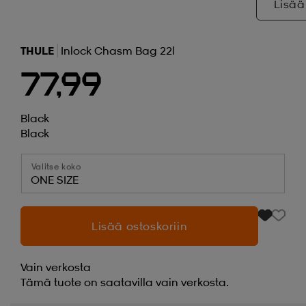
Lisää
THULE
Inlock Chasm Bag 22l
77,99
Black
Black
Valitse koko
ONE SIZE
Lisää ostoskoriin
Vain verkosta
Tämä tuote on saatavilla vain verkosta.