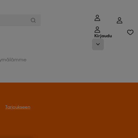
Kirjaudu
ymälämme
 % outdoor-tuotteista.
Tarjoukseen