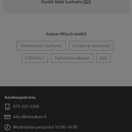
löydät lisää tuotteita
B2X
Asiaan liittyvä sisältö
Alehintaiset tuotteet.
Urheilu & varusteet
PYÖRÄILY
Pyöräilytarvikkeet
B2X
Asiakaspalvelu:
075 325 2200
info.fi@stadium.fi
Maanantai-perjantai 10.00-14.00