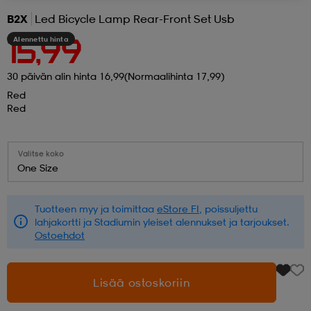
B2X
Led Bicycle Lamp Rear-Front Set Usb
 ja otsapannat
kengät
rrastot
kengät
rit
alit
Alennettu hinta
15,99
30 päivän alin hinta 16,99
(Normaalihinta 17,99)
eet & lapaset
skengät
ihaiset
skengät
tarvikkeet
Red
Red
saappaat
saappaat
eet & lapaset
kengät
Valitse koko
One Size
rrastot
alit
aatteet
alit
er
Tuotteen myy ja toimittaa
eStore FI
, poissuljettu
lahjakortti ja Stadiumin yleiset alennukset ja tarjoukset.
Ostoehdot
kengät
aatteet
kengät
rrastot
Lisää ostoskoriin
aatteet
ykengät
olasit
ykengät