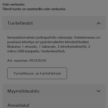
Vain verkosta
Tämä tuote on saatavilla vain verkosta.
aatteet
tarvikkeet
set
tarvikkeet
aatteet
Tuotetiedot
olasit
asut
set
Sensaatiomainen polkupyörän valosarja. Valaisimessa on
joustava kiinnitys eri pyörämalleihin kiinnitettäväksi.
Mukana: 1 etuvalo, 1 takavalo, 2 kiinnitystelinettä, 2
set
it
a
mikro-USB-kaapelia. Vedenkestävä.
Art. nummer: 951576101
asut
huolto
asut
Turvallisuus- ja tuotetietoja
it
it
Myymäläsaldo
huolto
huolto
Arvostelut