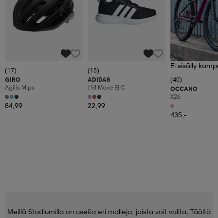
Ei sisälly kamp
(17)
(15)
GIRO
ADIDAS
(40)
Agilis Mips
J Vl Move El C
OCCANO
X26
84,99
22,99
435,-
Meillä Stadiumilla on useita eri malleja, joista voit valita. Täältä