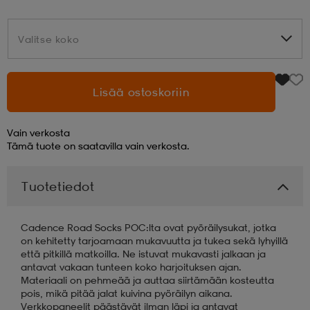
aatteet
tarvikkeet
set
tarvikkeet
aatteet
Valitse koko
Valitse koko
olasit
asut
set
Lisää ostoskoriin
Vain verkosta
set
it
a
Tämä tuote on saatavilla vain verkosta.
Tuotetiedot
asut
huolto
asut
Cadence Road Socks POC:lta ovat pyöräilysukat, jotka
it
it
on kehitetty tarjoamaan mukavuutta ja tukea sekä lyhyillä
että pitkillä matkoilla. Ne istuvat mukavasti jalkaan ja
antavat vakaan tunteen koko harjoituksen ajan.
Materiaali on pehmeää ja auttaa siirtämään kosteutta
huolto
huolto
pois, mikä pitää jalat kuivina pyöräilyn aikana.
Verkkopaneelit päästävät ilman läpi ja antavat