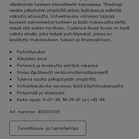
viileämmän tunteen intensiteetin kasvaessa. Tiheämpi
neulos jalkaholvin ympärillä antaa lisätukea ja edistää
vakaata istuvuutta. Vohvelineulos varressa tarjoaa
kevyesti vaimennetun tunteen ja lisää mukavuutta siellä,
missä sitä eniten tarvitaan. Cadence Road Socks on hyvä
valinta sinulle, joka haluat pyöräilysukat, joissa on
keskitytty mukavuuteen, tukeen ja ilmanvaihtoon.
Pyöräilysukat
Aikuisten koot
Pehmeä ja kosteutta siirtävä rakenne
Ilmaa läpäisevät verkkomateriaalipaneelit
Tukeva nauha jalkapöydän ympärillä
Vohvelineulonta varressa lisää käyttömukavuutta
Polyamidi ja elastaani
Koko-opas: S=37–38, M=39–41 ja L=42–44
Art. nummer: 403370101
Turvallisuus- ja tuotetietoja