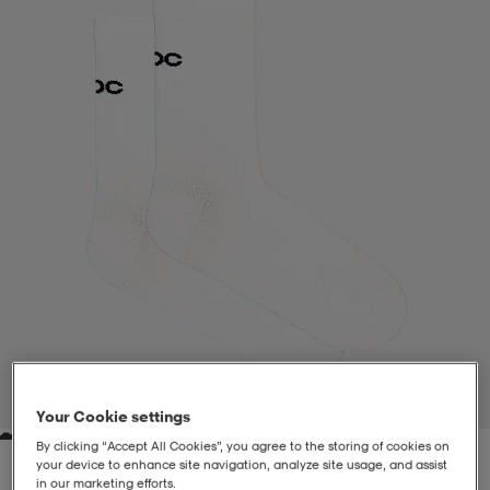
liivit
ikengät
t & pikeepaidat
ikengät
t
saappaat
ingkengät
t
ingkengät
at ja topit
elikengät
dat
engät
engät
t & pikeepaidat
allokengät
t & pikeepaidat
ilykengät
 ja otsapannat
ilykengät
-/Tennis-kengät
t & mekot
andy-/Käsipallo-kengät
eet & lapaset
andy-/Käsipallo-kengät
t & mekot
ikengät
1
/
1
Your Cookie settings
By clicking “Accept All Cookies”, you agree to the storing of cookies on
allokengät
allokengät
engät
your device to enhance site navigation, analyze site usage, and assist
in our marketing efforts.