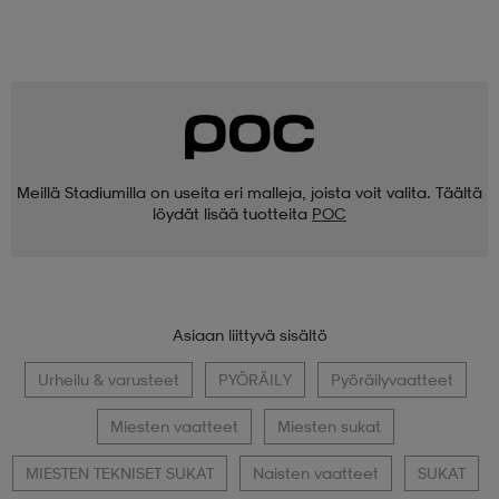
Meillä Stadiumilla on useita eri malleja, joista voit valita. Täältä
löydät lisää tuotteita
POC
Asiaan liittyvä sisältö
Urheilu & varusteet
PYÖRÄILY
Pyöräilyvaatteet
Miesten vaatteet
Miesten sukat
MIESTEN TEKNISET SUKAT
Naisten vaatteet
SUKAT