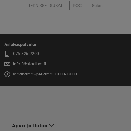
TEKNIKSET SUKAT
POC
Sukat
Asiakaspalvelu:
075 325 2200
info.fi@stadium.fi
Maanantai-perjantai 10.00-14.00
Apua ja tietoa