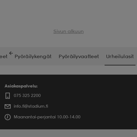
Sivun alkuun
keet
Pyöräilykengät
Pyöräilyvaatteet
Urheilulasit
Asiakaspalvelu:
075 325 2200
info.fi@stadium.fi
Maanantai-perjantai 10.00-14.00