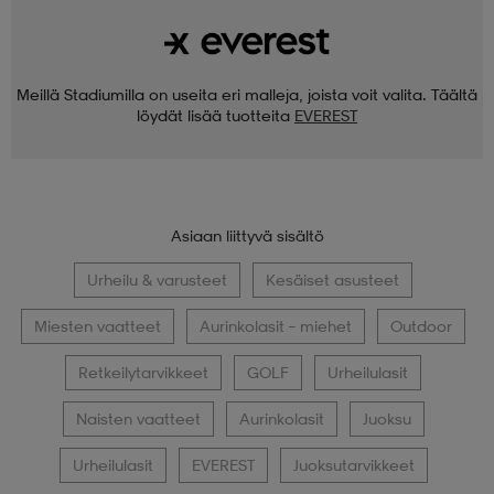
Meillä Stadiumilla on useita eri malleja, joista voit valita. Täältä
löydät lisää tuotteita
EVEREST
Asiaan liittyvä sisältö
Urheilu & varusteet
Kesäiset asusteet
Miesten vaatteet
Aurinkolasit – miehet
Outdoor
Retkeilytarvikkeet
GOLF
Urheilulasit
Naisten vaatteet
Aurinkolasit
Juoksu
Urheilulasit
EVEREST
Juoksutarvikkeet