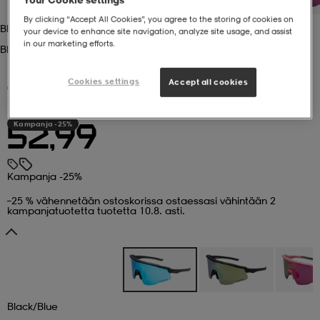
By clicking “Accept All Cookies”, you agree to the storing of cookies on
Black/blue
 ja otsapannat
kengät
rrastot
kengät
rit
alit
your device to enhance site navigation, analyze site usage, and assist
in our marketing efforts.
Black/blue
Cookies settings
eet & lapaset
skengät
ihaiset
skengät
tarvikkeet
Accept all cookies
(22)
EVEREST
Falcon Summit
Kampanja -25%
52,99
saappaat
saappaat
eet & lapaset
kengät
Kampanja -25%
rrastot
alit
aatteet
alit
er
–25 % vähennetään ostoskorissa ostaessasi vähintään 2
kampanjatuotetta tuotetta 10.8. asti.
kengät
aatteet
kengät
rrastot
aatteet
ykengät
olasit
ykengät
Black/blue