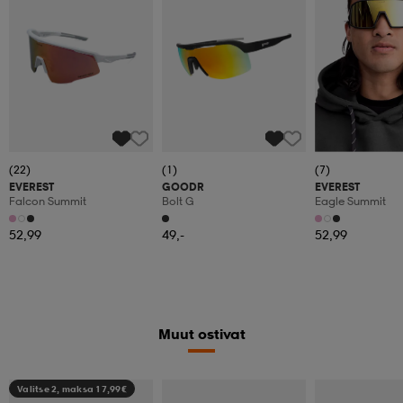
(22)
(1)
(7)
EVEREST
GOODR
EVEREST
Falcon Summit
Bolt G
Eagle Summit
52,99
49,-
52,99
Muut ostivat
Valitse 2, maksa 17,99€