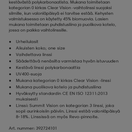
kestävästä polykarbonaatista. Mukana toimitetaan
kategorian 0 kirkas Clear Vision -vaihtolinssi suojaksi
silmille, kun valonläpäisyä ei tarvitse estää. Kehysten
valmistuksessa on käytetty 45% biomuovia. Lasien
mukana toimitetaan puhdistusliina ja puolikova kotelo,
jossa on paikka vaihtolinssille.
Urheilulasit
Aikuisten koko; one size
Vaihdettava linssi
Säädettävä nenäsilta varmistaa hyvän istuvuuden
Kestävä linssi polykarbonaattia
UV400-suoja
Mukana kategorian 0 kirkas Clear Vision -linssi
Mukana puolikova kotelo ja puhdistusliina
Hyväksytty standardin CE EN ISO 12311:2013
mukaisesti
Linssi: Summit Vision on kategorian 3 linssi, joka
sopii aurinkoisiin päiviin. Linssi estää valonläpäisyä
8–18%. Linssissä on myös Revo-pinnoite.
Art. nummer: 392724101