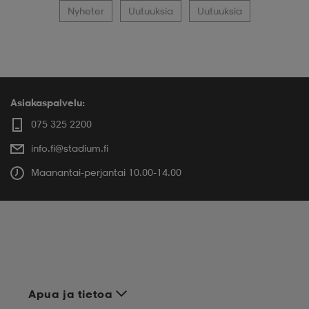
Nyheter
Uutuuksia
Uutuuksia
Asiakaspalvelu:
075 325 2200
info.fi@stadium.fi
Maanantai-perjantai 10.00-14.00
Apua ja tietoa