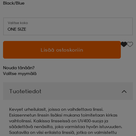
Black/blue
aatteet
tarvikkeet
set
tarvikkeet
aatteet
Valitse koko
ONE SIZE
olasit
asut
set
Lisää ostoskoriin
set
it
a
Nouda tänään?
Valitse
myymälä
asut
huolto
asut
Tuotetiedot
it
it
Kevyet urheilulasit, joissa on vaihdettava linssi.
Esiasennetun linssin lisäksi mukana toimitetaan kirkas
vaihtolinssi. Kaikissa linsseissä on UV400-suoja ja
säädettävä nenäsilta, joka varmistaa hyvän istuvuuden.
huolto
huolto
Saatavilla on viisi erilaista linssiä, jotka on valmistettu