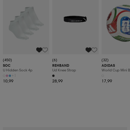
(450)
(6)
(32)
SOC
REHBAND
ADIDAS
U Hidden Sock 4p
Ud Knee Strap
World Cup Mini B
+1
10,99
28,99
17,99