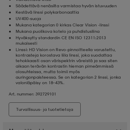
Säädettävä nenäsilta varmistaa hyvän istuvuuden
Kestävä linssi polykarbonaattia
UV400-suoja
Mukana kategorian 0 kirkas Clear Vision -linssi
Mukana puolikova kotelo ja puhdistusliina
Hyväksytty standardin CE EN ISO 12311:2013
mukaisesti
Linssi: HD Vision on Revo-pinnoitteella varustettu,
kontrasteja korostava liila linssi, joka suodattaa
tehokkaasti osan värispektrin väreistä ja saa siten
aikaan terävän kontrastin hieman pimeämmissä
olosuhteissa, mutta toimii myös
auringonpaisteessa. Se on kategorian 2 linssi, jonka
valonläpäisy on 18–43%.
Art. nummer: 392729101
Turvallisuus- ja tuotetietoja