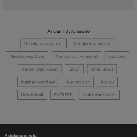
Asiaan liittyvä sisältö
Urheilu & varusteet
Kesäiset asusteet
Miesten vaatteet
Aurinkolasit – miehet
Outdoor
Retkeilytarvikkeet
GOLF
Urheilulasit
Naisten vaatteet
Aurinkolasit
Juoksu
Urheilulasit
EVEREST
Juoksutarvikkeet
Asiakaspalvelu: