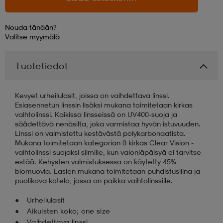
aatteet
tarvikkeet
set
tarvikkeet
aatteet
Nouda tänään?
Valitse
myymälä
olasit
asut
set
Tuotetiedot
Kevyet urheilulasit, joissa on vaihdettava linssi.
set
it
a
Esiasennetun linssin lisäksi mukana toimitetaan kirkas
vaihtolinssi. Kaikissa linsseissä on UV400-suoja ja
säädettävä nenäsilta, joka varmistaa hyvän istuvuuden.
Linssi on valmistettu kestävästä polykarbonaatista.
asut
huolto
asut
Mukana toimitetaan kategorian 0 kirkas Clear Vision -
vaihtolinssi suojaksi silmille, kun valonläpäisyä ei tarvitse
estää. Kehysten valmistuksessa on käytetty 45%
biomuovia. Lasien mukana toimitetaan puhdistusliina ja
it
it
puolikova kotelo, jossa on paikka vaihtolinssille.
Urheilulasit
huolto
huolto
Aikuisten koko; one size
Vaihdettava linssi