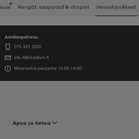
isuus
Kengät, saappaat & chapsit
Hevostarvikkeet
Asiakaspalvelu:
075 325 2200
info.fi@stadium.fi
Maanantai-perjantai 10.00-14.00
Apua ja tietoa