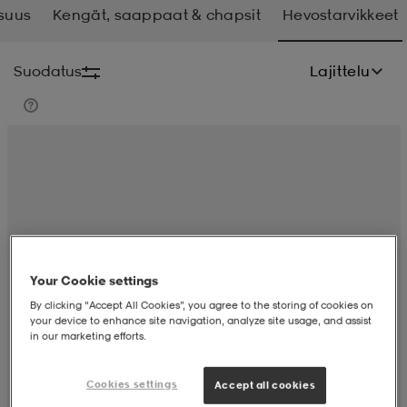
isuus
Kengät, saappaat & chapsit
Hevostarvikkeet
liivit
ikengät
t & pikeepaidat
ikengät
t
saappaat
Suodatus
Lajittelu
ingkengät
t
ingkengät
at ja topit
elikengät
dat
engät
engät
t & pikeepaidat
allokengät
t & pikeepaidat
ilykengät
 ja otsapannat
ilykengät
-/Tennis-kengät
Your Cookie settings
By clicking “Accept All Cookies”, you agree to the storing of cookies on
t & mekot
andy-/Käsipallo-kengät
eet & lapaset
andy-/Käsipallo-kengät
t & mekot
ikengät
your device to enhance site navigation, analyze site usage, and assist
in our marketing efforts.
allokengät
allokengät
engät
Cookies settings
Accept all cookies