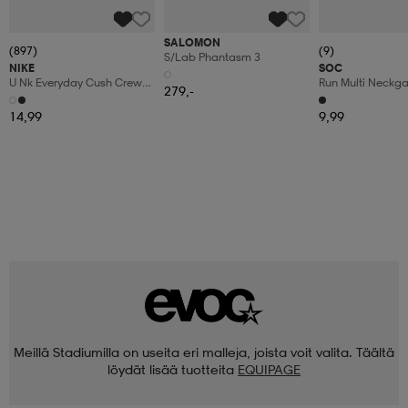
SALOMON
(897)
(9)
S/lab Phantasm 3
NIKE
SOC
U Nk Everyday Cush Crew
Run Multi Neckga
279,-
3pr
14,99
9,99
Meillä Stadiumilla on useita eri malleja, joista voit valita. Täältä
löydät lisää tuotteita
EQUIPAGE