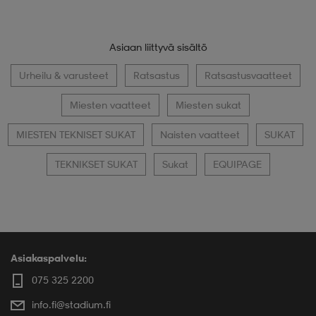
Asiaan liittyvä sisältö
Urheilu & varusteet
Ratsastus
Ratsastusvaatteet
Miesten vaatteet
Miesten sukat
MIESTEN TEKNISET SUKAT
Naisten vaatteet
SUKAT
TEKNIKSET SUKAT
Sukat
EQUIPAGE
Asiakaspalvelu:
075 325 2200
info.fi@stadium.fi