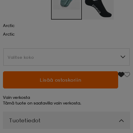
aatteet
tarvikkeet
set
tarvikkeet
aatteet
Arctic
Arctic
olasit
asut
set
Valitse koko
Valitse koko
set
it
a
Lisää ostoskoriin
asut
huolto
asut
Vain verkosta
it
it
Tämä tuote on saatavilla vain verkosta.
Tuotetiedot
huolto
huolto