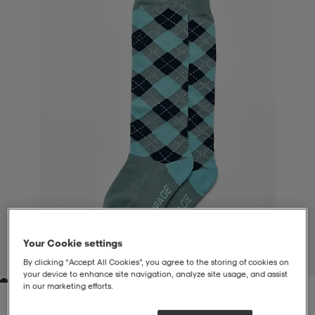
liivit
ikengät
t & pikeepaidat
ikengät
t
saappaat
ingkengät
t
ingkengät
at ja topit
elikengät
dat
engät
engät
t & pikeepaidat
allokengät
t & pikeepaidat
ilykengät
 ja otsapannat
ilykengät
-/Tennis-kengät
t & mekot
andy-/Käsipallo-kengät
eet & lapaset
andy-/Käsipallo-kengät
t & mekot
ikengät
Your Cookie settings
1
/
2
By clicking “Accept All Cookies”, you agree to the storing of cookies on
your device to enhance site navigation, analyze site usage, and assist
in our marketing efforts.
allokengät
allokengät
engät