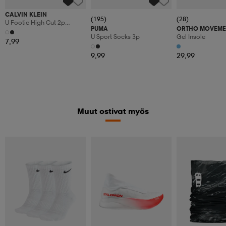
CALVIN KLEIN
(195)
(28)
U Footie High Cut 2p
PUMA
ORTHO MOVEME
Monogram
U Sport Socks 3p
Gel Insole
7,99
9,99
29,99
Muut ostivat myös