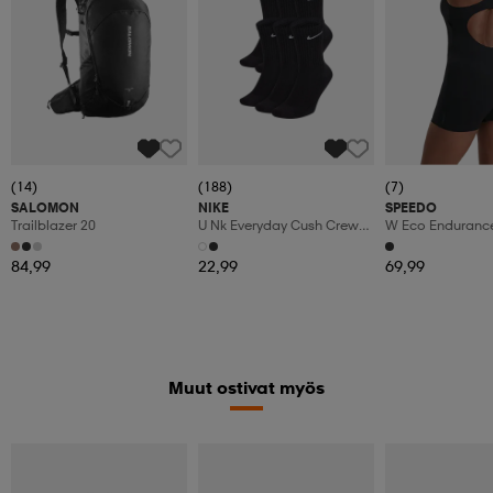
(14)
(188)
(7)
SALOMON
NIKE
SPEEDO
Trailblazer 20
U Nk Everyday Cush Crew
W Eco Enduranc
6pr-Bd
84,99
22,99
69,99
Muut ostivat myös