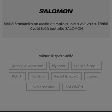
Meillä Stadiumilla on useita eri malleja, joista voit valita. Täältä
löydät lisää tuotteita
SALOMON
Asiaan liittyvä sisältö
Urheilu & varusteet
Nyheter
Laukut & reput
REPUT
Outdoor
Reput & laukut
Juoksu
Juoksutarvikkeet
SALOMON