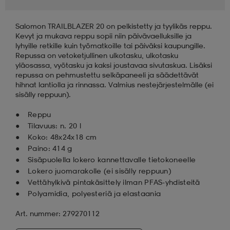
Salomon TRAILBLAZER 20 on pelkistetty ja tyylikäs reppu.
Kevyt ja mukava reppu sopii niin päivävaelluksille ja
lyhyille retkille kuin työmatkoille tai päiväksi kaupungille.
Repussa on vetoketjullinen ulkotasku, ulkotasku
yläosassa, vyötasku ja kaksi joustavaa sivutaskua. Lisäksi
repussa on pehmustettu selkäpaneeli ja säädettävät
hihnat lantiolla ja rinnassa. Valmius nestejärjestelmälle (ei
sisälly reppuun).
Reppu
Tilavuus: n. 20 l
Koko: 48x24x18 cm
Paino: 414 g
Sisäpuolella lokero kannettavalle tietokoneelle
Lokero juomarakolle (ei sisälly reppuun)
Vettähylkivä pintakäsittely ilman PFAS-yhdisteitä
Polyamidia, polyesteriä ja elastaania
Art. nummer: 279270112