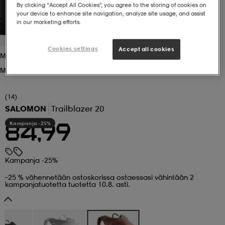
By clicking “Accept All Cookies”, you agree to the storing of cookies on
your device to enhance site navigation, analyze site usage, and assist
 ja otsapannat
kengät
rrastot
kengät
rit
alit
in our marketing efforts.
Cookies settings
Accept all cookies
Mustang
eet & lapaset
skengät
ihaiset
skengät
tarvikkeet
Mustang
saappaat
saappaat
eet & lapaset
kengät
(14)
SALOMON
Trailblazer 20
Kampanja -25%
84,99
rrastot
alit
aatteet
alit
er
Kampanja -25%
kengät
aatteet
kengät
rrastot
–25 % vähennetään ostoskorissa ostaessasi vähintään 2
kampanjatuotetta tuotetta 10.8. asti.
aatteet
ykengät
olasit
ykengät