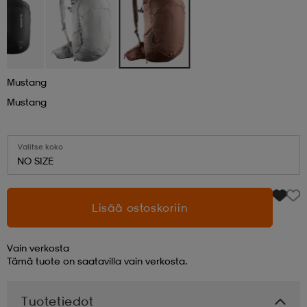
aatteet
tarvikkeet
set
tarvikkeet
aatteet
olasit
asut
set
Mustang
Mustang
set
it
a
Valitse koko
NO SIZE
asut
huolto
asut
Lisää ostoskoriin
it
it
Vain verkosta
Tämä tuote on saatavilla vain verkosta.
huolto
huolto
Tuotetiedot