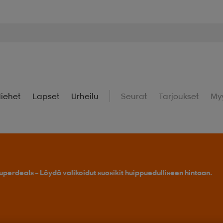
iehet
Lapset
Urheilu
Seurat
Tarjoukset
My
Osta 2 tai enemmän, saat -25 % outdoor-tuotteista.
Tarj