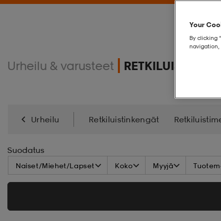
Your Cook
By clicking 
navigation, 
Urheilu & varusteet
RETKILUISTELU
Urheilu
Retkiluistinkengät
Retkiluistim
Suodatus
Naiset/Miehet/Lapset
Koko
Myyjä
Tuoteme