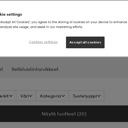
ie settings
“Accept All Cookies”, you agree to the storing of cookies on your device to enhance 
analyze site usage, and assist in our marketing efforts.
Cookies settings
Accept all cookies
et
Retkiluistintarvikkeet
rkit
Väri
Kategoria
Tuotetyyppi
Näytä tuotteet (20)