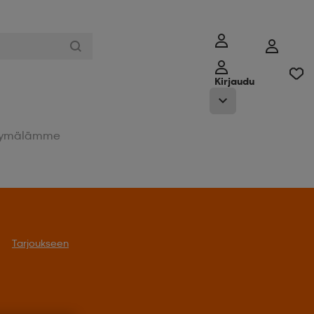
Kirjaudu
ymälämme
oukseen