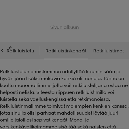
Sivun alkuun
Retkiluistelu
Retkiluistinkengät
Retkiluistimet
Retkiluistelun onnistuminen edellyttää kauniin sään ja
hyvän jään lisäksi mukavia kenkiä eli monoja. Tänne on
koottu monomallimme, jotta voit retkiluistelijana ostaa ne
helposti netistä. Siteestä riippuen retkiluistimilla voi
luistella sekä vaelluskengissä että retkimonoissa.
Retkiluistinmallimme toimivat molempien kenkien kanssa,
jotta sinulla olisi parhaat mahdollisuudet löytää juuri
omille jaloillesi sopivat kengät. Mono- ja
varsikenkävalikoimamme sisältää sekä naisten että