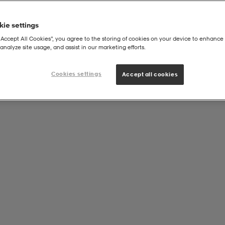
ie settings
“Accept All Cookies”, you agree to the storing of cookies on your device to enhance 
analyze site usage, and assist in our marketing efforts.
 Pike
Cookies settings
Accept all cookies