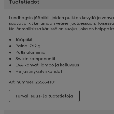
Tuotetiedot
Lundhagsin jääpiikit, joiden putki on kevyttä ja vah
saavat piikit kellumaan veteen joutuessaan. Toisessa p
Neliönmallisissa kärjissä on suojus, joka on helppo i
Jääpiikit
Paino: 762 g
Putki alumiinia
Swixin komponentit
EVA-kahvat; lämpö ja kelluvuus
Heijastinyksityiskohdat
Art. nummer: 255654101
Turvallisuus- ja tuotetietoja