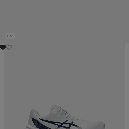
1
/
6