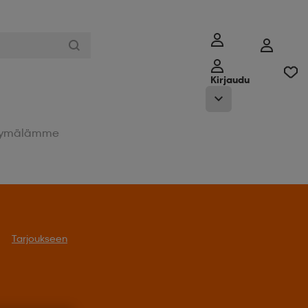
Kirjaudu
ymälämme
oukseen