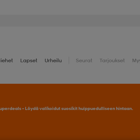
iehet
Lapset
Urheilu
Seurat
Tarjoukset
My
Osta 2 tai enemmän, saat -25 % outdoor-tuotteista.
Tarj