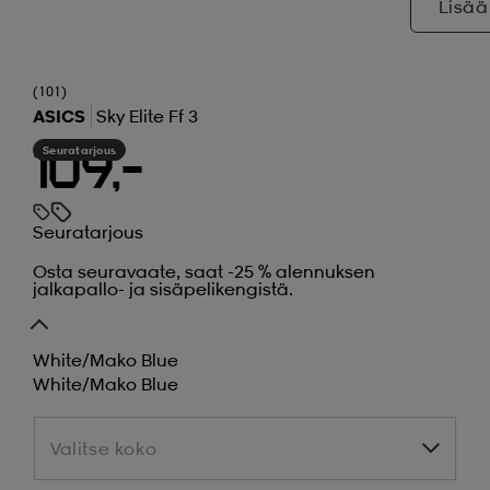
Lisää
(101)
ASICS
Sky Elite Ff 3
Seuratarjous
109,-
Seuratarjous
Osta seuravaate, saat -25 % alennuksen
jalkapallo- ja sisäpelikengistä.
White/mako Blue
White/mako Blue
Valitse koko
Valitse koko