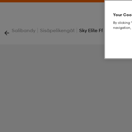
Your Cook
By clicking 
navigation, 
|
|
Salibandy
Sisäpelikengät
Sky Elite Ff 3