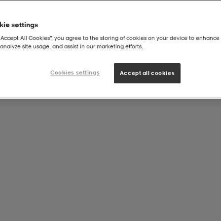
ie settings
“Accept All Cookies”, you agree to the storing of cookies on your device to enhance 
analyze site usage, and assist in our marketing efforts.
Cookies settings
Accept all cookies