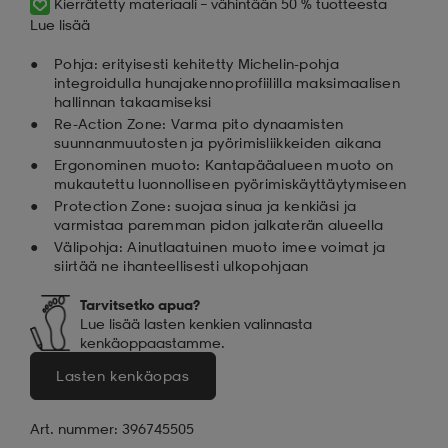
Kierrätetty materiaali – vähintään 50 % tuotteesta
Lue lisää
Pohja: erityisesti kehitetty Michelin-pohja
integroidulla hunajakennoprofiililla maksimaalisen
hallinnan takaamiseksi
Re-Action Zone: Varma pito dynaamisten
suunnanmuutosten ja pyörimisliikkeiden aikana
Ergonominen muoto: Kantapääalueen muoto on
mukautettu luonnolliseen pyörimiskäyttäytymiseen
Protection Zone: suojaa sinua ja kenkiäsi ja
varmistaa paremman pidon jalkaterän alueella
Välipohja: Ainutlaatuinen muoto imee voimat ja
siirtää ne ihanteellisesti ulkopohjaan
Tarvitsetko apua
?
Lue lisää lasten kenkien valinnasta
kenkäoppaastamme.
Lasten kenkäopas
Art. nummer: 396745505