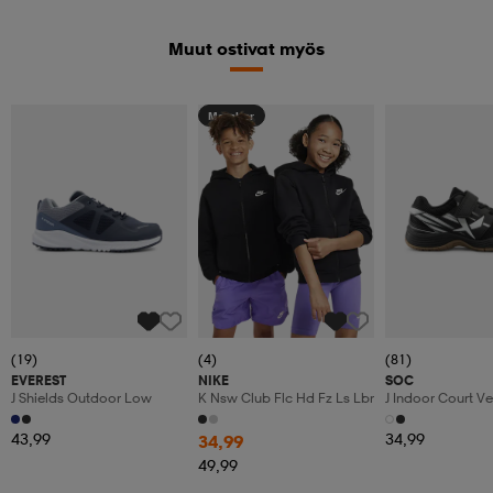
Muut ostivat myös
Member
(19)
(4)
(81)
EVEREST
NIKE
SOC
J Shields Outdoor Low
K Nsw Club Flc Hd Fz Ls Lbr
J Indoor Court Ve
43,99
34,99
34,99
49,99