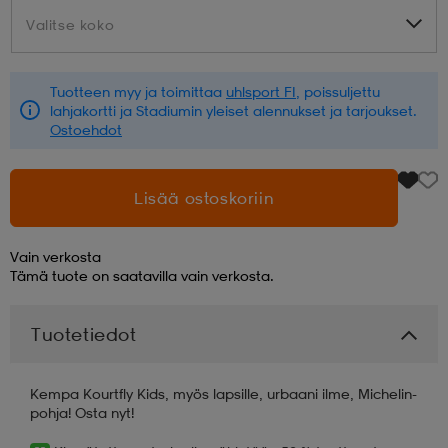
Valitse koko
Valitse koko
aatteet
tarvikkeet
set
tarvikkeet
aatteet
Tuotteen myy ja toimittaa
uhlsport FI
, poissuljettu
lahjakortti ja Stadiumin yleiset alennukset ja tarjoukset.
olasit
asut
set
Ostoehdot
set
it
a
Lisää ostoskoriin
Vain verkosta
asut
huolto
asut
Tämä tuote on saatavilla vain verkosta.
Tuotetiedot
it
it
Kempa Kourtfly Kids, myös lapsille, urbaani ilme, Michelin-
pohja! Osta nyt!
huolto
huolto