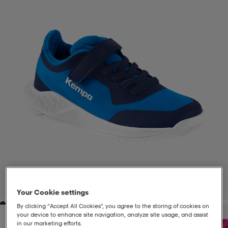
liivit
ikengät
t & pikeepaidat
ikengät
t
saappaat
ingkengät
t
ingkengät
at ja topit
elikengät
dat
engät
engät
t & pikeepaidat
allokengät
t & pikeepaidat
ilykengät
 ja otsapannat
ilykengät
-/Tennis-kengät
t & mekot
andy-/Käsipallo-kengät
eet & lapaset
andy-/Käsipallo-kengät
t & mekot
ikengät
1
/
3
Your Cookie settings
By clicking “Accept All Cookies”, you agree to the storing of cookies on
allokengät
allokengät
engät
your device to enhance site navigation, analyze site usage, and assist
in our marketing efforts.