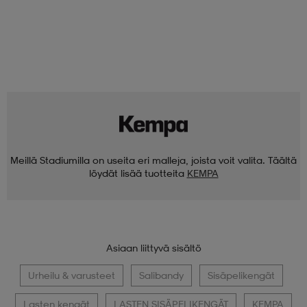
Meillä Stadiumilla on useita eri malleja, joista voit valita. Täältä
löydät lisää tuotteita
KEMPA
Asiaan liittyvä sisältö
Urheilu & varusteet
Salibandy
Sisäpelikengät
Lasten kengät
LASTEN SISÄPELIKENGÄT
KEMPA