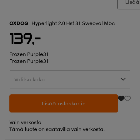
Lisää
OXDOG
Hyperlight 2.0 Hst 31 Sweoval Mbc
139,-
Frozen Purple31
Frozen Purple31
Valitse koko
Valitse koko
Lisää ostoskoriin
Vain verkosta
Tämä tuote on saatavilla vain verkosta.