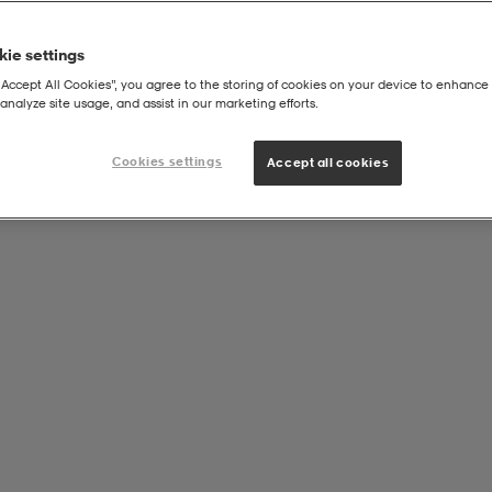
ie settings
“Accept All Cookies”, you agree to the storing of cookies on your device to enhance 
analyze site usage, and assist in our marketing efforts.
1 Sweoval Mbc
Cookies settings
Accept all cookies