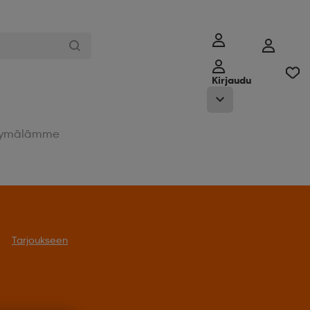
Kirjaudu
ymälämme
Tarjoukseen