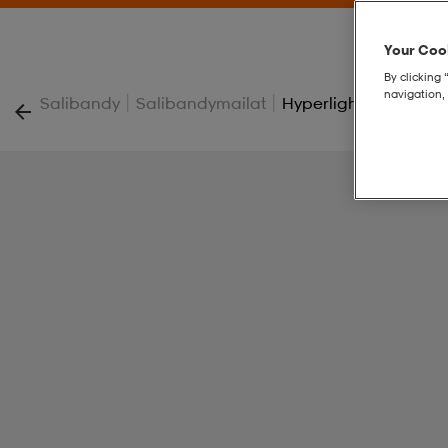
Your Cook
By clicking 
navigation, 
|
|
Salibandy
Salibandymailat
Hyperlight 2.0 Hst 3