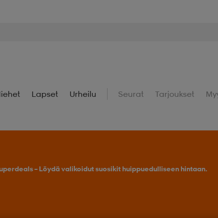
iehet
Lapset
Urheilu
Seurat
Tarjoukset
My
uperdeals – Löydä valikoidut suosikit huippuedulliseen hintaan.