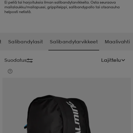
Ei peliä tai harjoituksia ilman salibandytarvikkeita. Osta seuraava
mailalaukku/mailapussi, grippiteippi, salibandypallo tai otsanauha
liivit
ikengät
t & pikeepaidat
ikengät
t
saappaat
helposti netistä.
ingkengät
t
ingkengät
at ja topit
elikengät
t
Salibandylasit
Salibandytarvikkeet
Maalivahti
dat
engät
engät
t & pikeepaidat
allokengät
Suodatus
Lajittelu
t & pikeepaidat
ilykengät
 ja otsapannat
ilykengät
-/Tennis-kengät
t & mekot
andy-/Käsipallo-kengät
eet & lapaset
andy-/Käsipallo-kengät
t & mekot
ikengät
allokengät
allokengät
engät