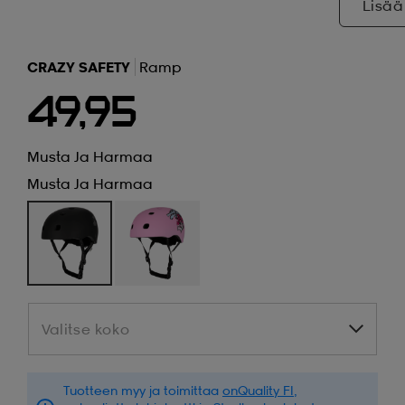
Lisää
CRAZY SAFETY
Ramp
49,95
Musta Ja Harmaa
Musta Ja Harmaa
Valitse koko
Valitse koko
Tuotteen myy ja toimittaa
onQuality FI
,