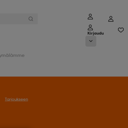
Kirjaudu
ymälämme
Tarjoukseen