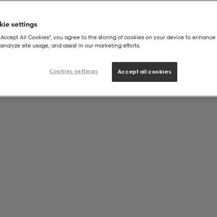
ie settings
“Accept All Cookies”, you agree to the storing of cookies on your device to enhance 
analyze site usage, and assist in our marketing efforts.
Cookies settings
Accept all cookies