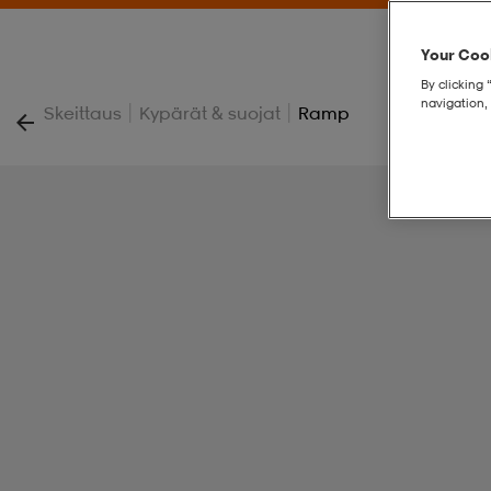
Your Cook
By clicking 
navigation, 
|
|
Skeittaus
Kypärät & suojat
Ramp