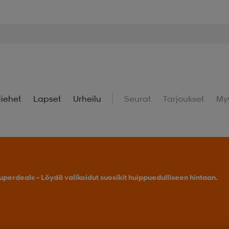
iehet
Lapset
Urheilu
Seurat
Tarjoukset
My
uperdeals – Löydä valikoidut suosikit huippuedulliseen hintaan.