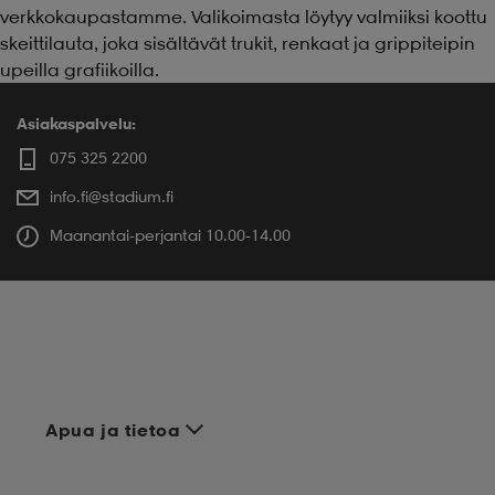
verkkokaupastamme. Valikoimasta löytyy valmiiksi koottu
skeittilauta, joka sisältävät trukit, renkaat ja grippiteipin
upeilla grafiikoilla.
Asiakaspalvelu:
075 325 2200
info.fi@stadium.fi
Maanantai-perjantai 10.00-14.00
Apua ja tietoa