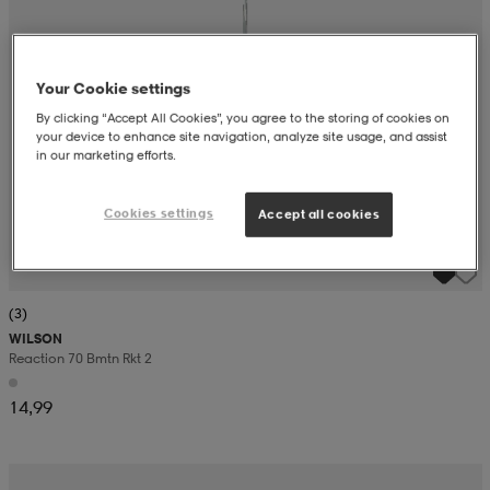
 ja otsapannat
kengät
rrastot
kengät
rit
alit
Your Cookie settings
By clicking “Accept All Cookies”, you agree to the storing of cookies on
eet & lapaset
skengät
ihaiset
skengät
tarvikkeet
your device to enhance site navigation, analyze site usage, and assist
in our marketing efforts.
saappaat
saappaat
eet & lapaset
kengät
Cookies settings
Accept all cookies
rrastot
alit
aatteet
alit
er
(3)
WILSON
Reaction 70 Bmtn Rkt 2
kengät
aatteet
kengät
rrastot
14,99
aatteet
ykengät
olasit
ykengät