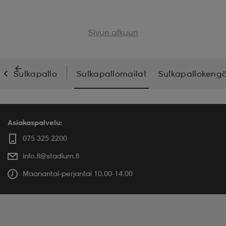
Sivun alkuun
Sulkapallo
Sulkapallomailat
Sulkapallokengä
Asiakaspalvelu:
075 325 2200
info.fi@stadium.fi
Maanantai-perjantai 10.00-14.00