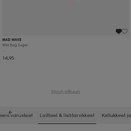
MAD WAVE
Wet Bag Sugar
14,95
Sivun alkuun
eni varusteet
Laitteet & lisätarvikkeet
Kellukkeet ja