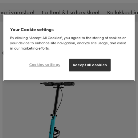
eni varusteet
Laitteet & lisätarvikkeet
Kellukkeet ja
liivit
ikengät
t & pikeepaidat
ikengät
t
saappaat
Your Cookie settings
Suodatus
Lajittelu
ingkengät
t
ingkengät
at ja topit
elikengät
By clicking “Accept All Cookies”, you agree to the storing of cookies on
your device to enhance site navigation, analyze site usage, and assist
in our marketing efforts.
Alennettu hinta
dat
engät
engät
t & pikeepaidat
allokengät
Cookies settings
Accept all cookies
t & pikeepaidat
ilykengät
 ja otsapannat
ilykengät
-/Tennis-kengät
t & mekot
andy-/Käsipallo-kengät
eet & lapaset
andy-/Käsipallo-kengät
t & mekot
ikengät
allokengät
allokengät
engät