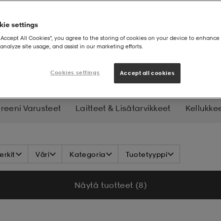
ie settings
“Accept All Cookies”, you agree to the storing of cookies on your device to enhance 
analyze site usage, and assist in our marketing efforts.
on
Triathlonvaatteet
Cookies settings
Accept all cookies
reeni Varusteet
Laitteet & Lisätarvikkeet
Kellukkee
rkit
Väri
Kategoria
Tuotetyyppi
Näytä tuotteet (8)