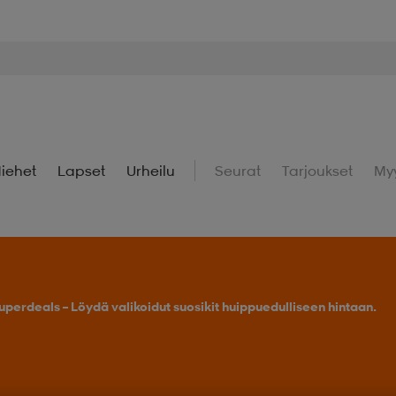
iehet
Lapset
Urheilu
Seurat
Tarjoukset
My
uperdeals – Löydä valikoidut suosikit huippuedulliseen hintaan.