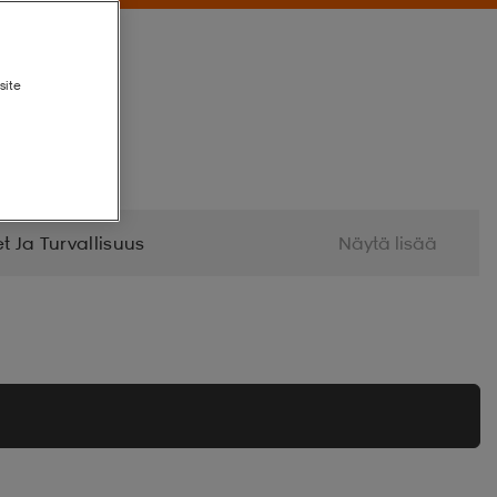
site
t Ja Turvallisuus
Näytä lisää