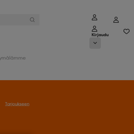
Kirjaudu
ymälämme
Tarjoukseen