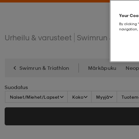
Your Cook
By clicking 
navigation, 
Urheilu & varusteet
Swimrun & triathl
Swimrun & Triathlon
Märkäpuku
Neop
Triathlonvaatteet
Suodatus
Naiset/Miehet/Lapset
Koko
Myyjä
Tuoteme