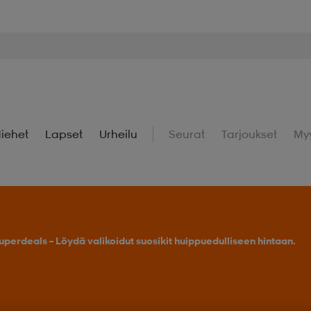
iehet
Lapset
Urheilu
Seurat
Tarjoukset
My
uperdeals – Löydä valikoidut suosikit huippuedulliseen hintaan.