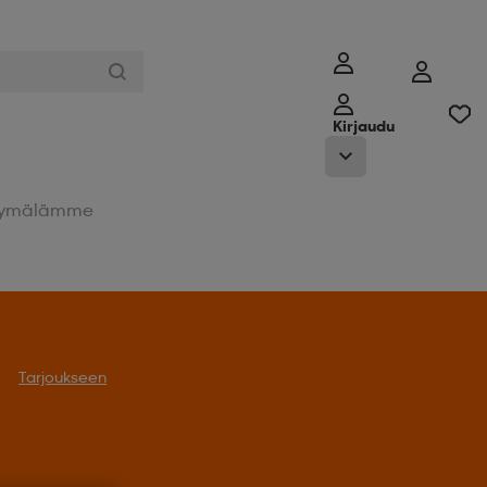
Kirjaudu
ymälämme
Tarjoukseen