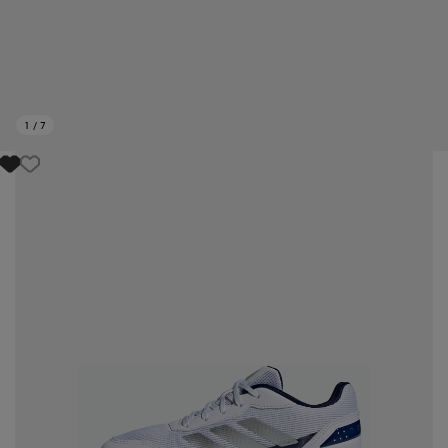
1
/
7