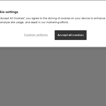
ie settings
“Accept All Cookies”, you agree to the storing of cookies on your device to enhance 
analyze site usage, and assist in our marketing efforts.
r För Barn
Cookies settings
Accept all cookies