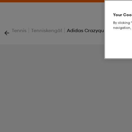
Your Cook
By clicking 
navigation, 
|
|
Tennis
Tenniskengät
Adidas Crazyquick Padelsko