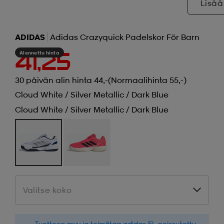
Lisää
ADIDAS
Adidas Crazyquick Padelskor För Barn
Alennettu hinta
41,25
30 päivän alin hinta 44,-
(Normaalihinta 55,-)
Cloud White / Silver Metallic / Dark Blue
Cloud White / Silver Metallic / Dark Blue
Valitse koko
Valitse koko
Tuotteen myy ja toimittaa
adidas FI
, poissuljettu