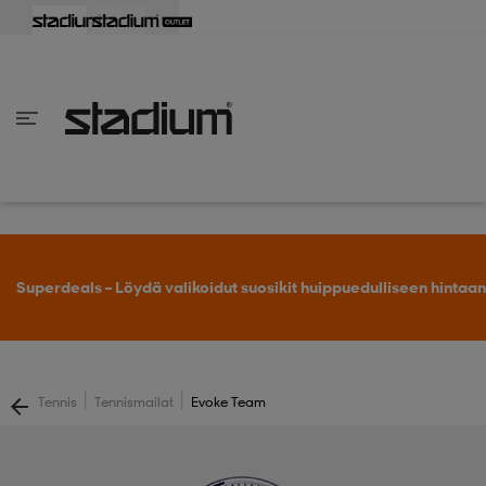
aisin
aisin
aisin
aisin
aisin
aisin
aisin
aisin
aisin
aisin
aisin
aisin
aisin
aisin
aisin
aisin
aisin
aisin
aisin
aisin
aisin
aisin
aisin
aisin
aisin
aisin
aisin
aisin
aisin
aisin
aisin
aisin
aisin
aisin
aisin
aisin
aisin
aisin
aisin
aisin
aisin
Takaisin
Takaisin
Takaisin
Takaisin
Takaisin
Takaisin
Takaisin
Takaisin
Takaisin
Takaisin
Takaisin
Takaisin
Takaisin
Takaisin
Takaisin
Takaisin
Takaisin
Takaisin
Takaisin
Takaisin
Takaisin
Takaisin
Takaisin
Takaisin
Takaisin
Takaisin
Takaisin
Takaisin
Takaisin
Takaisin
Takaisin
Takaisin
Takaisin
Takaisin
en vaatteet
en kengät
en vaatteet
en kengät
nvaatteet
n kengät
ksia
ksia
ksia
ksia
ksia
rit
ihaiset
ukengät
t
ukengät
aatteet
pallokengät
Superdeals – Löydä valikoidut suosikit huippuedulliseen hintaan
t
rit
dat
rit
ihaiset
ukengät
|
|
Tennis
Tennismailat
Evoke Team
t
pallokengät
tomat
pallokengät
t
ingkengät