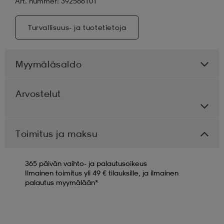
Art. nummer: 392566101
Turvallisuus- ja tuotetietoja
Myymäläsaldo
Arvostelut
Toimitus ja maksu
365 päivän vaihto- ja palautusoikeus
Ilmainen toimitus yli 49 € tilauksille, ja ilmainen
palautus myymälään*