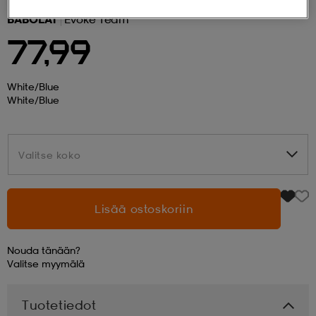
BABOLAT
Evoke Team
 ja otsapannat
kengät
rrastot
kengät
rit
alit
77,99
eet & lapaset
skengät
ihaiset
skengät
tarvikkeet
White/blue
White/blue
saappaat
saappaat
eet & lapaset
kengät
Valitse koko
Valitse koko
rrastot
alit
aatteet
alit
er
Lisää ostoskoriin
kengät
aatteet
kengät
rrastot
Nouda tänään?
Valitse
myymälä
aatteet
ykengät
olasit
ykengät
Tuotetiedot