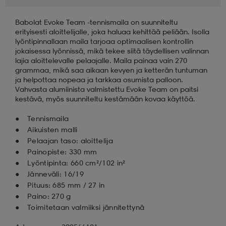
Babolat Evoke Team -tennismaila on suunniteltu
aatteet
tarvikkeet
set
tarvikkeet
aatteet
erityisesti aloittelijalle, joka haluaa kehittää peliään. Isolla
lyöntipinnallaan maila tarjoaa optimaalisen kontrollin
jokaisessa lyönnissä, mikä tekee siitä täydellisen valinnan
olasit
asut
set
lajia aloittelevalle pelaajalle. Maila painaa vain 270
grammaa, mikä saa aikaan kevyen ja ketterän tuntuman
ja helpottaa nopeaa ja tarkkaa osumista palloon.
Vahvasta alumiinista valmistettu Evoke Team on paitsi
set
it
a
kestävä, myös suunniteltu kestämään kovaa käyttöä.
Tennismaila
Aikuisten malli
asut
huolto
asut
Pelaajan taso: aloittelija
Painopiste: 330 mm
Lyöntipinta: 660 cm²/102 in²
it
it
Jänneväli: 16/19
Pituus: 685 mm / 27 in
Paino: 270 g
Toimitetaan valmiiksi jännitettynä
huolto
huolto