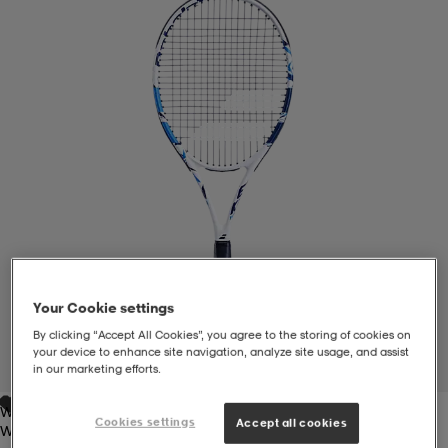
liivit
ikengät
t & pikeepaidat
ikengät
t
saappaat
ingkengät
t
ingkengät
at ja topit
elikengät
dat
engät
engät
t & pikeepaidat
allokengät
t & pikeepaidat
ilykengät
 ja otsapannat
ilykengät
-/Tennis-kengät
Your Cookie settings
By clicking “Accept All Cookies”, you agree to the storing of cookies on
t & mekot
andy-/Käsipallo-kengät
eet & lapaset
andy-/Käsipallo-kengät
t & mekot
ikengät
your device to enhance site navigation, analyze site usage, and assist
1
/
6
in our marketing efforts.
White/blue
allokengät
allokengät
engät
Cookies settings
Accept all cookies
White/blue