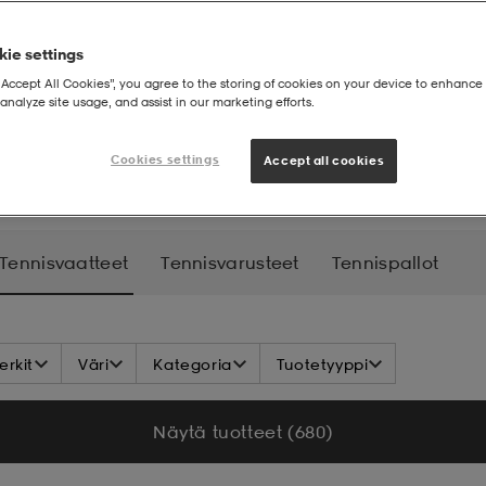
ie settings
“Accept All Cookies”, you agree to the storing of cookies on your device to enhance 
analyze site usage, and assist in our marketing efforts.
atteet
Cookies settings
Accept all cookies
Tennisvaatteet
Tennisvarusteet
Tennispallot
rkit
Väri
Kategoria
Tuotetyyppi
Näytä tuotteet (680)