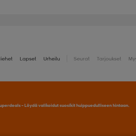
iehet
Lapset
Urheilu
Seurat
Tarjoukset
My
uperdeals – Löydä valikoidut suosikit huippuedulliseen hintaan.