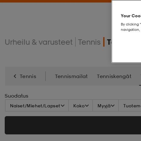
Your Cook
By clicking 
navigation, 
Urheilu & varusteet
Tennis
Tennisva
Tennis
Tennismailat
Tenniskengät
Suodatus
Naiset/Miehet/Lapset
Koko
Myyjä
Tuoteme