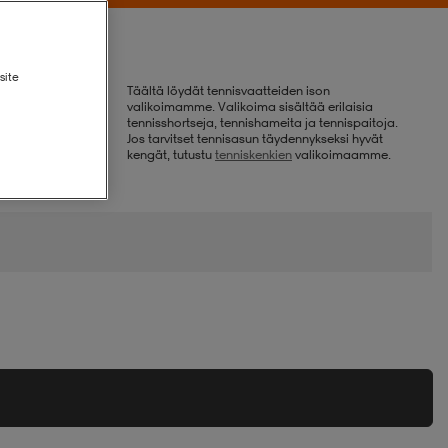
site
Täältä löydät tennisvaatteiden ison
valikoimamme. Valikoima sisältää erilaisia
tennisshortseja, tennishameita ja tennispaitoja.
Jos tarvitset tennisasun täydennykseksi hyvät
kengät, tutustu
tenniskenkien
valikoimaamme.