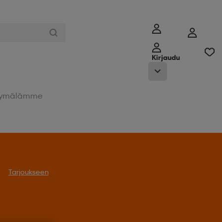
Kirjaudu
ymälämme
Tarjoukseen