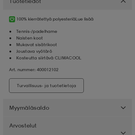
Tuotetiedot
aatteet
tarvikkeet
set
tarvikkeet
aatteet
100% kierrätettyä polyesteriä
Lue lisää
Tennis-/padelhame
olasit
asut
set
Naisten koot
Mukavat sisätrikoot
Joustava vyötärö
Kosteutta siirtävä CLIMACOOL
set
it
a
Art. nummer: 400012102
asut
huolto
asut
Turvallisuus- ja tuotetietoja
it
it
Myymäläsaldo
Arvostelut
huolto
huolto