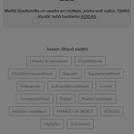
Meillä Stadiumilla on useita eri malleja, joista voit valita. Täältä
löydät lisää tuotteita
ADIDAS
Asiaan liittyvä sisältö
Urheilu & varusteet
Pöytätennis
Pöytätennisvaatteet
Squash
Squashvaatteet
Sulkapallo
Sulkapallovaatteet
Tennis
Tennisvaatteet
Padel
Padel-vaatteet
Naisten vaatteet
HAMEET JA MEKOT
ADIDAS
Nyheter
Uutuuksia