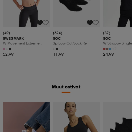
(49)
(624)
(87)
SWEGMARK
SOC
SOC
W Movement Extreme
3p Low Cut Sock Re
W Strappy Single
Sportsbra
+2
52,99
11,99
24,99
Muut ostivat
Member