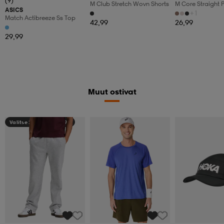
(9)
M Club Stretch Wovn Shorts
M Core Straight 
ASICS
+1
Match Actibreeze Ss Top
42,99
26,99
29,99
Muut ostivat
Valitse 2, maksa 44,99€