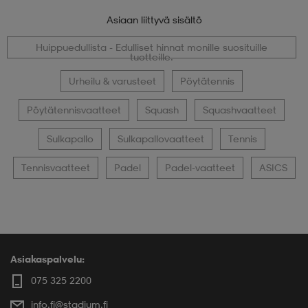
Asiaan liittyvä sisältö
Huippuedullista - Edulliset hinnat monille suosituille
tuotteille.
Urheilu & varusteet
Pöytätennis
Pöytätennisvaatteet
Squash
Squashvaatteet
Sulkapallo
Sulkapallovaatteet
Tennis
Tennisvaatteet
Padel
Padel-vaatteet
ASICS
Asiakaspalvelu:
075 325 2200
info.fi@stadium.fi