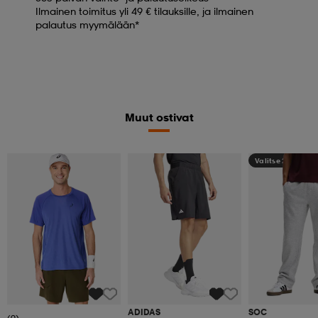
Ilmainen toimitus yli 49 € tilauksille, ja ilmainen
palautus myymälään*
Muut ostivat
Valitse 2, maksa
ADIDAS
SOC