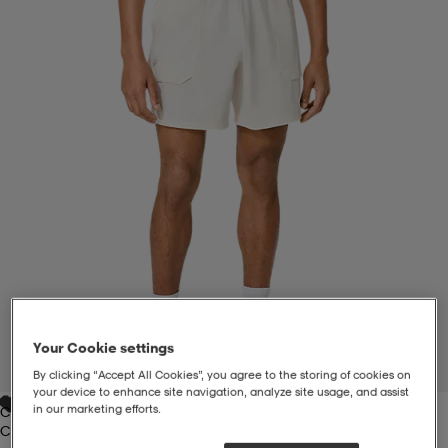
liivit
ikengät
t & pikeepaidat
ikengät
t
saappaat
ingkengät
t
ingkengät
at ja topit
elikengät
dat
engät
engät
t & pikeepaidat
allokengät
t & pikeepaidat
ilykengät
 ja otsapannat
ilykengät
-/Tennis-kengät
t & mekot
andy-/Käsipallo-kengät
eet & lapaset
andy-/Käsipallo-kengät
t & mekot
ikengät
Your Cookie settings
1
/
6
By clicking “Accept All Cookies”, you agree to the storing of cookies on
your device to enhance site navigation, analyze site usage, and assist
in our marketing efforts.
Cream
allokengät
allokengät
engät
Cream