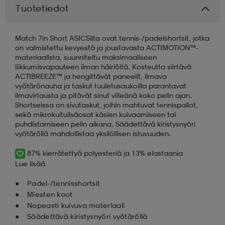
Tuotetiedot
aatteet
tarvikkeet
set
tarvikkeet
aatteet
Match 7in Short ASICSilta ovat tennis-/padelshortsit, jotka
on valmistettu kevyestä ja joustavasta ACTIMOTION™-
materiaalista, suunniteltu maksimaaliseen
olasit
asut
set
liikkumisvapauteen ilman häiriöitä. Kosteutta siirtävä
ACTIBREEZE™ ja hengittävät paneelit, ilmava
vyötärönauha ja taskut tuuletusaukoilla parantavat
ilmavirtausta ja pitävät sinut viileänä koko pelin ajan.
set
it
a
Shortseissa on sivutaskut, joihin mahtuvat tennispallot,
sekä mikrokuitulisäosat käsien kuivaamiseen tai
puhdistamiseen pelin aikana. Säädettävä kiristysnyöri
vyötäröllä mahdollistaa yksilöllisen istuvuuden.
asut
huolto
asut
87% kierrätettyä polyesteriä ja 13% elastaania
Lue lisää
it
it
Padel-/tennisshortsit
Miesten koot
Nopeasti kuivuva materiaali
huolto
huolto
Säädettävä kiristysnyöri vyötäröllä