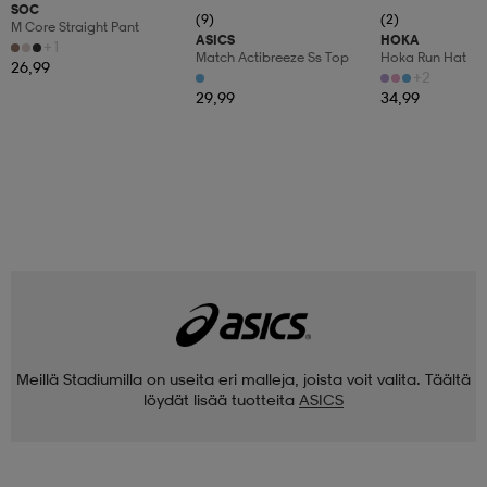
SOC
(9)
(2)
M Core Straight Pant
ASICS
HOKA
+1
Match Actibreeze Ss Top
Hoka Run Hat
26,99
+2
29,99
34,99
Meillä Stadiumilla on useita eri malleja, joista voit valita. Täältä
löydät lisää tuotteita
ASICS