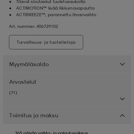
Tilavat sivutaskut tuuletusaukoilla
ACTIMOTION™ lisää liikkumavapautta
ACTIBREEZE™; parannettu ilmanvaihto
Art. nummer: 406729102
Turvallisuus- ja tuotetietoja
Myymäläsaldo
Arvostelut
(71)
Toimitus ja maksu
365 päivän vaihto- ja palautusoikeus