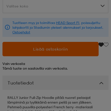
Valitse koko
Valitse koko
aatteet
tarvikkeet
set
tarvikkeet
aatteet
Tuotteen myy ja toimittaa
HEAD Sport FI
, poissuljettu
lahjakortti ja Stadiumin yleiset alennukset ja tarjoukset.
olasit
asut
set
Ostoehdot
set
it
a
Lisää ostoskoriin
Vain verkosta
asut
huolto
asut
Tämä tuote on saatavilla vain verkosta.
Tuotetiedot
it
it
RALLY Junior Full-Zip Hoodie pitää nuoret pelaajat
lämpiminä ja tyylikkäinä ennen peliä ja sen jälkeen.
huolto
huolto
Pehmeä puuvilla-polyesteri French terry -materiaali