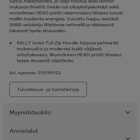
tuntuu miellyttävältä, ja väljä mitoitus lisää rennon
mukavaa ilmettä. Inside-out-olkayksityiskohdat sekä
monivärinen HEAD-printti vasemmassa hihassa tuovat
malliin modernia energiaa. Vuorattu huppu, kestävä
SAB®-vetoketju Wishbone-vetimellä ja ribbiresorit
takaavat hyvän istuvuuden.
RALLY Junior Full-Zip Hoodie tarjoaa pehmeää
mukavuutta ja modernia tyyliä väljässä
mitoituksessa. Monivärinen HEAD-printti hihassa
tekee ilmeestä näyttävän.
Art. nummer: 970199103
Turvallisuus- ja tuotetietoja
Myymäläsaldo
Arvostelut