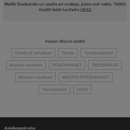
Meillä Stadiumilla on useita eri malleja, joista voit valita. Täältä
löydät lisää tuotteita
HEAD
Asiaan liittyvä sisältö
Urheilu & varusteet
Tennis
Tennisvaatteet
Naisten vaatteet
PITKÄHIHAISET
TREENIPAIDAT
Miesten vaatteet
MIESTEN PITKÄHIHAISET
Treenipaidat
HEAD
Asiakaspalvelu: