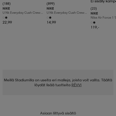
Ei sisälly kamp
(188)
(899)
NIKE
NIKE
(23)
U Nk Everyday Cush Crew
U Nk Everyday Cush Crew
NIKE
6pr-Bd
3pr
Nike Air Force 1 
Shoes
22,99
14,99
119,-
Meillä Stadiumilla on useita eri malleja, joista voit valita. Täältä
löydät lisää tuotteita
RÉVVI
Asiaan liittyvä sisältö