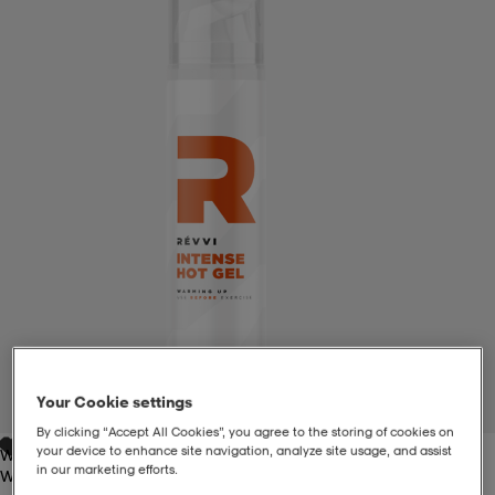
liivit
ikengät
t & pikeepaidat
ikengät
t
saappaat
ingkengät
t
ingkengät
at ja topit
elikengät
dat
engät
engät
t & pikeepaidat
allokengät
t & pikeepaidat
ilykengät
 ja otsapannat
ilykengät
-/Tennis-kengät
t & mekot
andy-/Käsipallo-kengät
eet & lapaset
andy-/Käsipallo-kengät
t & mekot
ikengät
Your Cookie settings
1
/
1
By clicking “Accept All Cookies”, you agree to the storing of cookies on
your device to enhance site navigation, analyze site usage, and assist
White
allokengät
allokengät
engät
in our marketing efforts.
White