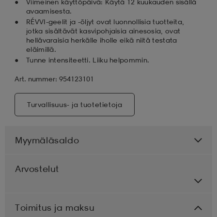
Viimeinen käyttöpäivä: Käytä 12 kuukauden sisällä
avaamisesta.
RÉVVI-geelit ja -öljyt ovat luonnollisia tuotteita,
jotka sisältävät kasvipohjaisia ainesosia, ovat
hellävaraisia herkälle iholle eikä niitä testata
eläimillä.
Tunne intensiteetti. Liiku helpommin.
Art. nummer: 954123101
Turvallisuus- ja tuotetietoja
Myymäläsaldo
Arvostelut
Toimitus ja maksu