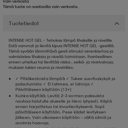
Vain verkosta
Tämä tuote on saatavilla vain verkosta.
aatteet
tarvikkeet
set
tarvikkeet
aatteet
Tuotetiedot
olasit
asut
set
INTENSE HOT GEL – Tehokas lämpö lihaksille ja nivelille
Estä vammat ja lievitä kipua INTENSE HOT GEL -geelillä.
Tämä syvään lämmittävä geeli stimuloi verenkiertoa ja
set
it
a
valmistelee lihaksia ja niveliä toimintaan. Ihanteellinen
ennen urheilua tai lievittää niska-, selkä- ja nivelvaivoja,
mukaan lukien reuma ja nivelrikko.
asut
huolto
asut
✓ Pitkäkestoista lämpöä ✓ Tukee suorituskykyä ja
palautumista ✓ Ei tahmea, ei tahroja ✓
Päivittäiseen käyttöön (12+)
Kuinka käyttää: Levitä 2–3 sormen paksuista
it
it
nauhaa halutulle alueelle ja hiero lyhyesti. Käytä
ennen harjoittelua tai kivunlievityksenä. Sopii
päivittäiseen käyttöön. Pese kädet levityksen
jälkeen. Vain ulkoiseen käyttöön – vältä silmiä ja
huolto
huolto
avoimia haavoja.