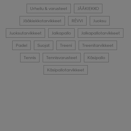
Urheilu & varusteet
JÄÄKIEKKO
Jääkiekkotarvikkeet
RÉVVI
Juoksu
Juoksutarvikkeet
Jalkapallo
Jalkapallotarvikkeet
Padel
Suojat
Treeni
Treenitarvikkeet
Tennis
Tennisvarusteet
Käsipallo
Käsipallotarvikkeet