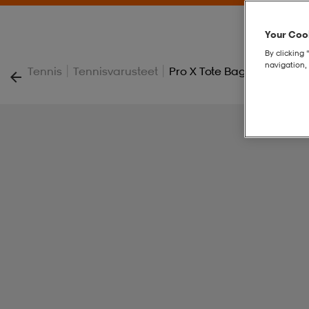
Your Cook
By clicking 
navigation, 
|
|
Tennis
Tennisvarusteet
Pro X Tote Bag 22l Ge