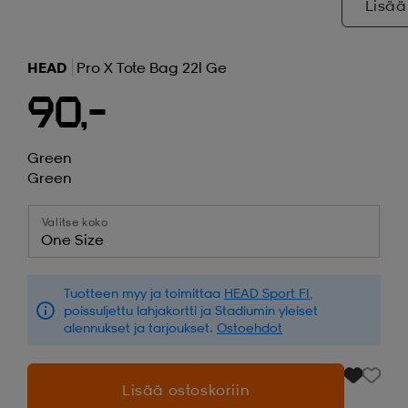
Lisää
HEAD
Pro X Tote Bag 22l Ge
90,-
Green
Green
Valitse koko
One Size
Tuotteen myy ja toimittaa
HEAD Sport FI
,
poissuljettu lahjakortti ja Stadiumin yleiset
alennukset ja tarjoukset.
Ostoehdot
Lisää ostoskoriin