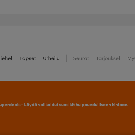
iehet
Lapset
Urheilu
Seurat
Tarjoukset
My
uperdeals – Löydä valikoidut suosikit huippuedulliseen hintaan.