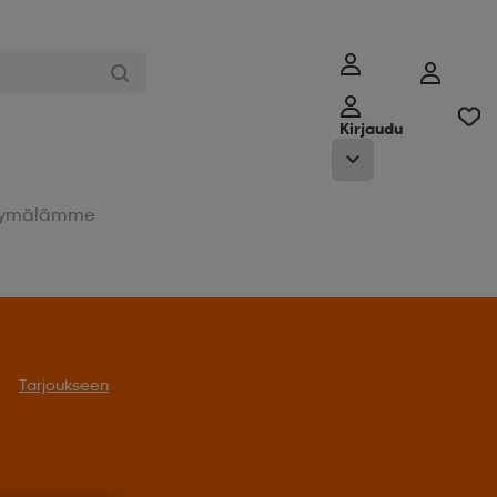
Kirjaudu
ymälämme
Tarjoukseen