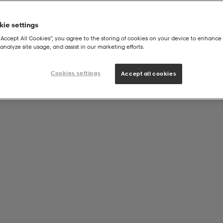
ie settings
“Accept All Cookies”, you agree to the storing of cookies on your device to enhance 
analyze site usage, and assist in our marketing efforts.
Cookies settings
Accept all cookies