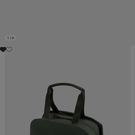
1
/
6