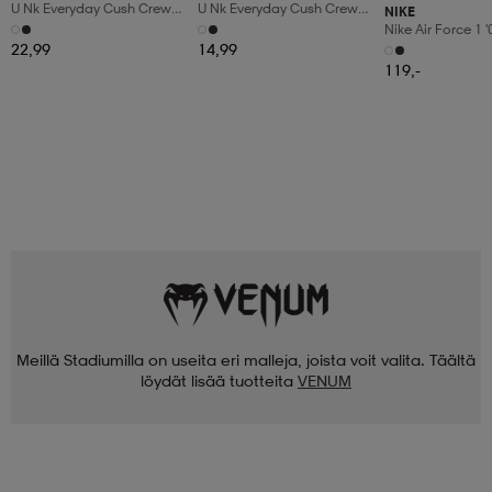
U Nk Everyday Cush Crew
U Nk Everyday Cush Crew
NIKE
6pr-Bd
3pr
Nike Air Force 1 
Shoes
22,99
14,99
119,-
Meillä Stadiumilla on useita eri malleja, joista voit valita. Täältä
löydät lisää tuotteita
VENUM