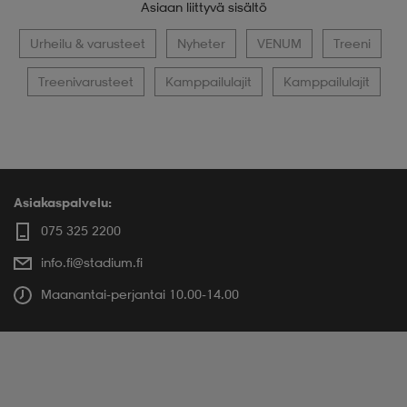
Asiaan liittyvä sisältö
Urheilu & varusteet
Nyheter
VENUM
Treeni
Treenivarusteet
Kamppailulajit
Kamppailulajit
Asiakaspalvelu:
075 325 2200
info.fi@stadium.fi
Maanantai-perjantai 10.00-14.00