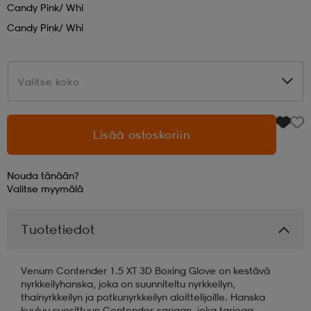
Candy Pink/ Whi
Candy Pink/ Whi
aatteet
tarvikkeet
set
tarvikkeet
aatteet
Valitse koko
Valitse koko
olasit
asut
set
Lisää ostoskoriin
set
it
a
Nouda tänään?
asut
huolto
asut
Valitse
myymälä
Tuotetiedot
it
it
Venum Contender 1.5 XT 3D Boxing Glove on kestävä
nyrkkeilyhanska, joka on suunniteltu nyrkkeilyn,
huolto
huolto
thainyrkkeilyn ja potkunyrkkeilyn aloittelijoille. Hanska
kuuluu suosittuun Contender-sarjaan, joka tarjoaa