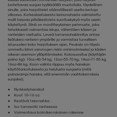
luotettavaa suojaa tyylikkäällä muotoilulla, täydellinen
sinulle, joka harjoittelet säännöllisesti useita kertoja
viikossa. Korkealaatuisesta keinonahasta valmistettu
malli tarjoaa pitkäkestoista suorituskykyä myös usein
käytettynä. Siinä on monitiheyksinen pehmuste, joka
tehokkaasti vaimentaa iskuja, vähentäen käsien ja
ranteiden rasitusta. Leveä tarranauhakiinnitys antaa
lisätukea ranteen ympärille ja varmistaa turvallisen
istuvuuden koko harjoituksen ajan. Peukalo on täysin
ommeltu kiinni vammojen riskin minimoimiseksi ja käden
oikean asennon ylläpitämiseksi. Kokosuositus (käyttäjän
paino kg): 10oz=46-54 kg, 12oz=55-70 kg, 14oz=71-85 kg,
16oz=86 kg. Koon valinta riippuu myös hanskan
käyttötarkoituksesta ja halutusta suojasta (mitä
painavampi hanska, sitä enemmän vaahtokerroksia
suojaksi).
Nyrkkeilyhanskat
Koot 10–16 oz
Kestävä tekonahka
Iso tarrasolki ranteessa
Vaimentava kolmikerroksinen rakenne