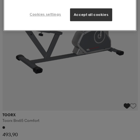
Cookies settings
Accept all cookies
TOORX
Toorx Brx65 Comfort
493,90