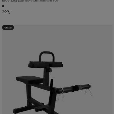
React Leg Extension/curl Machine 100
299,-
Uutta