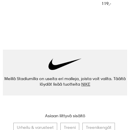
119,-
Meillä Stadiumilla on useita eri malleja, joista voit valita. Täältä
löydät lisää tuotteita
NIKE
Asiaan liittyvä sisältö
Urheilu & varusteet
Treeni
Treenikengät