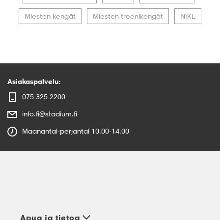
Miesten kengät
Miesten treenikengät
NIKE
Asiakaspalvelu:
075 325 2200
info.fi@stadium.fi
Maanantai-perjantai 10.00-14.00
Apua ja tietoa