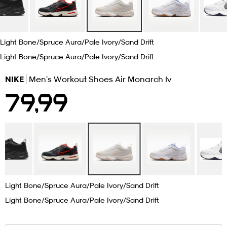
 ja otsapannat
kengät
rrastot
kengät
rit
alit
Light Bone/spruce Aura/pale Ivory/sand Drift
Light Bone/spruce Aura/pale Ivory/sand Drift
eet & lapaset
skengät
ihaiset
skengät
tarvikkeet
NIKE
Men's Workout Shoes Air Monarch Iv
79,99
saappaat
saappaat
eet & lapaset
kengät
rrastot
alit
aatteet
alit
er
kengät
aatteet
kengät
rrastot
Light Bone/spruce Aura/pale Ivory/sand Drift
Light Bone/spruce Aura/pale Ivory/sand Drift
aatteet
ykengät
olasit
ykengät