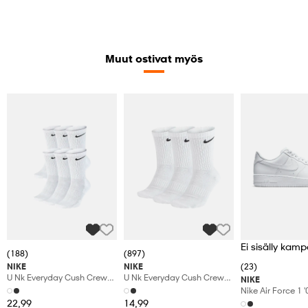
Muut ostivat myös
Ei sisälly kamp
(188)
(897)
NIKE
NIKE
(23)
U Nk Everyday Cush Crew
U Nk Everyday Cush Crew
NIKE
6pr-Bd
3pr
Nike Air Force 1 
Shoes
22,99
14,99