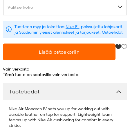
Valitse koko
Valitse koko
aatteet
tarvikkeet
set
tarvikkeet
aatteet
Tuotteen myy ja toimittaa
Nike FI
, poissuljettu lahjakortti
ja Stadiumin yleiset alennukset ja tarjoukset.
Ostoehdot
olasit
asut
set
Lisää ostoskoriin
set
it
a
Vain verkosta
Tämä tuote on saatavilla vain verkosta.
asut
huolto
asut
Tuotetiedot
it
it
Nike Air Monarch IV sets you up for working out with
durable leather on top for support. Lightweight foam
teams up with Nike Air cushioning for comfort in every
huolto
huolto
stride.