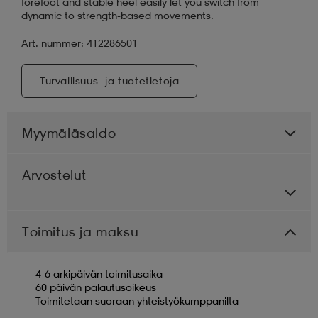
forefoot and stable heel easily let you switch from
dynamic to strength-based movements.
Art. nummer: 412286501
Turvallisuus- ja tuotetietoja
Myymäläsaldo
Arvostelut
Toimitus ja maksu
4-6 arkipäivän toimitusaika
60 päivän palautusoikeus
Toimitetaan suoraan yhteistyökumppanilta