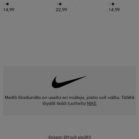
3pr
6pr-Bd
3pr
14,99
22,99
14,99
Meillä Stadiumilla on useita eri malleja, joista voit valita. Täältä
löydät lisää tuotteita
NIKE
Asiaan liittyvä sisältö