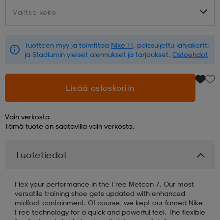
Valitse koko
Valitse koko
aatteet
tarvikkeet
set
tarvikkeet
aatteet
Tuotteen myy ja toimittaa
Nike FI
, poissuljettu lahjakortti
ja Stadiumin yleiset alennukset ja tarjoukset.
Ostoehdot
olasit
asut
set
Lisää ostoskoriin
set
it
a
Vain verkosta
Tämä tuote on saatavilla vain verkosta.
asut
huolto
asut
Tuotetiedot
it
it
Flex your performance in the Free Metcon 7. Our most
versatile training shoe gets updated with enhanced
midfoot containment. Of course, we kept our famed Nike
huolto
huolto
Free technology for a quick and powerful feel. The flexible