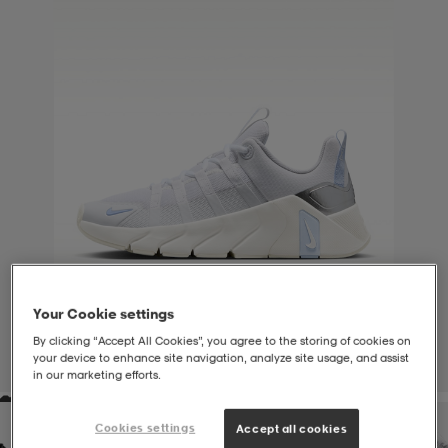
liivit
ikengät
t & pikeepaidat
ikengät
t
saappaat
ingkengät
t
ingkengät
at ja topit
elikengät
dat
engät
engät
t & pikeepaidat
allokengät
t & pikeepaidat
ilykengät
 ja otsapannat
ilykengät
-/Tennis-kengät
Your Cookie settings
t & mekot
andy-/Käsipallo-kengät
eet & lapaset
andy-/Käsipallo-kengät
t & mekot
ikengät
By clicking “Accept All Cookies”, you agree to the storing of cookies on
your device to enhance site navigation, analyze site usage, and assist
1
/
7
in our marketing efforts.
allokengät
allokengät
engät
Cookies settings
Accept all cookies