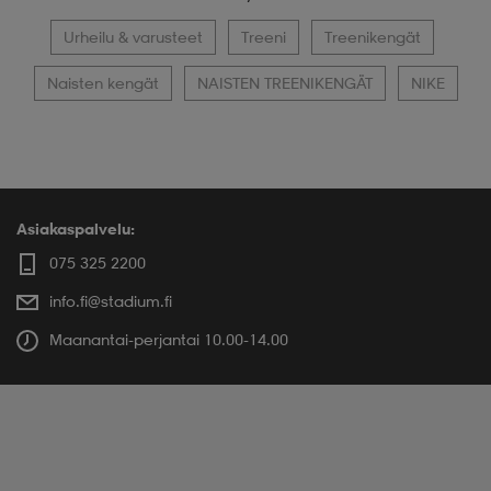
Urheilu & varusteet
Treeni
Treenikengät
Naisten kengät
NAISTEN TREENIKENGÄT
NIKE
Asiakaspalvelu:
075 325 2200
info.fi@stadium.fi
Maanantai-perjantai 10.00-14.00