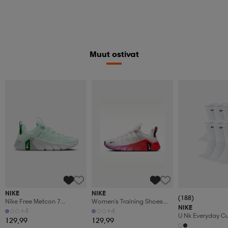
Muut ostivat
NIKE
NIKE
(188)
Nike Free Metcon 7
Women's Training Shoes
NIKE
Women's Workout
Free Metcon 7
+4
+4
U Nk Everyday C
129,99
129,99
6pr-Bd