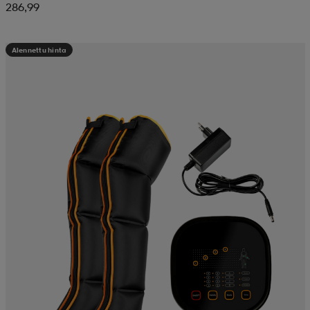
286,99
Alennettu hinta