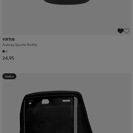
VIRTUS
Aubrey Sports Bottle
24,95
Uutta