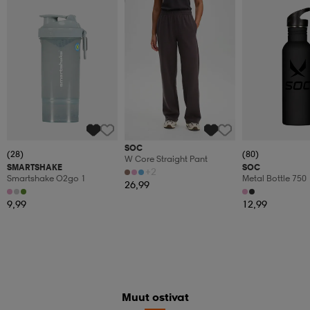
SOC
(28)
(80)
W Core Straight Pant
SMARTSHAKE
SOC
+2
Smartshake O2go 1
Metal Bottle 750
26,99
9,99
12,99
Muut ostivat