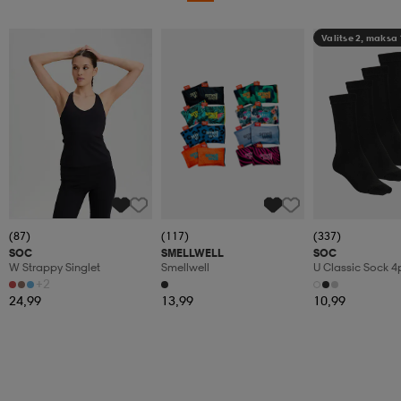
Valitse 2, maksa
(87)
(117)
(337)
SOC
SMELLWELL
SOC
W Strappy Singlet
Smellwell
U Classic Sock 4
+2
24,99
13,99
10,99