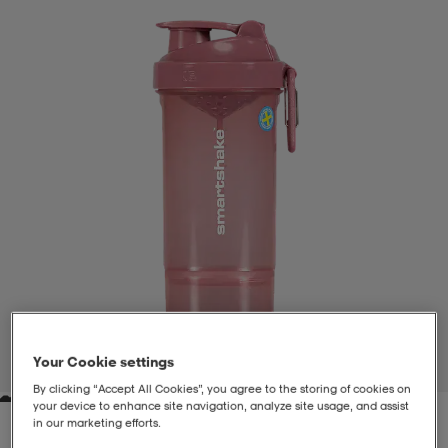
liivit
ikengät
t & pikeepaidat
ikengät
t
saappaat
ingkengät
t
ingkengät
at ja topit
elikengät
dat
engät
engät
t & pikeepaidat
allokengät
t & pikeepaidat
ilykengät
 ja otsapannat
ilykengät
-/Tennis-kengät
t & mekot
andy-/Käsipallo-kengät
eet & lapaset
andy-/Käsipallo-kengät
t & mekot
ikengät
Your Cookie settings
1
/
3
By clicking “Accept All Cookies”, you agree to the storing of cookies on
your device to enhance site navigation, analyze site usage, and assist
allokengät
allokengät
engät
in our marketing efforts.