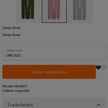
aatteet
tarvikkeet
set
tarvikkeet
aatteet
Deep Rose
olasit
asut
set
Deep Rose
set
it
a
Valitse koko
ONE SIZE
asut
huolto
asut
Lisää ostoskoriin
it
it
Nouda tänään?
Valitse
myymälä
huolto
huolto
Tuotetiedot