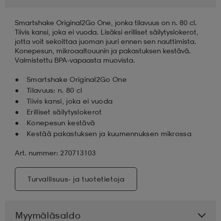
Smartshake Original2Go One, jonka tilavuus on n. 80 cl.
Tiivis kansi, joka ei vuoda. Lisäksi erilliset säilytyslokerot,
jotta voit sekoittaa juoman juuri ennen sen nauttimista.
Konepesun, mikroaaltouunin ja pakastuksen kestävä.
Valmistettu BPA-vapaasta muovista.
Smartshake Original2Go One
Tilavuus: n. 80 cl
Tiivis kansi, joka ei vuoda
Erilliset säilytyslokerot
Konepesun kestävä
Kestää pakastuksen ja kuumennuksen mikrossa
Art. nummer: 270713103
Turvallisuus- ja tuotetietoja
Myymäläsaldo