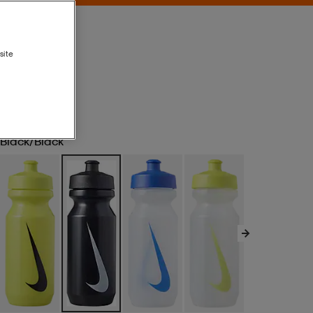
site
Black/black
Black/black