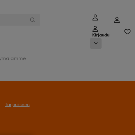
Kirjaudu
ymälämme
Tarjoukseen