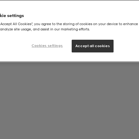
ie settings
“Accept All Cookies”, you agree to the storing of cookies on your device to enhance 
analyze site usage, and assist in our marketing efforts.
Cookies settings
Accept all cookies