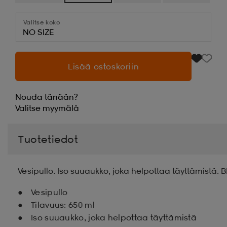
Valitse koko
NO SIZE
Lisää ostoskoriin
Nouda tänään?
Valitse
myymälä
Tuotetiedot
Vesipullo. Iso suuaukko, joka helpottaa täyttämistä. 
Vesipullo
Tilavuus: 650 ml
Iso suuaukko, joka helpottaa täyttämistä