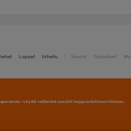
iehet
Lapset
Urheilu
Seurat
Tarjoukset
My
uperdeals – Löydä valikoidut suosikit huippuedulliseen hintaan.