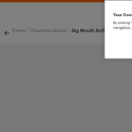
Your Cook
By clicking 
navigation, 
|
|
Treeni
Treenitarvikkeet
Big Mouth Bottle 2.0 22oz